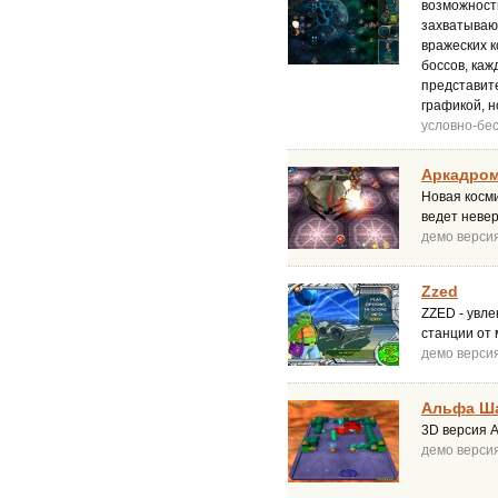
возможности
захватываю
вражеских к
боссов, каж
представит
графикой, 
условно-бе
Аркадро
Новая косм
ведет невер
демо верси
Zzed
ZZED - увле
станции от 
демо верси
Альфа Ш
3D версия 
демо верси