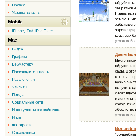
обрубить ка
Прочее
забраться н
Украшательства
Проще всего
землю. Сбит
Mobile
забравшегос
зарегистрир
iPhone, iPad, iPod Touch
красивых бэ
Mac
условно-бе
Видео
Джем Бол
Графика
Много тысяч
Вебмастеру
обрушилась 
сады. В это
Производительность
которые вер
Развлечения
нужно очист
Утилиты
получите од
силах вдохн
Погода
и дополнит
Социальные сети
сразу неско
абсолютно в
Инструменты разработчика
условно-бе
Игры
Фотография
Волшебны
Справочники
"Волшебный