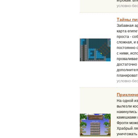
игрокам. Вп
условно-бе
Тайны пи
Забавная ар
карта египе
проста - со
сложная, и 
постоянно 
с ними, исп
проваливает
достаточно 
дополнитель
планировать
условно-бе
Приключе
На одной и
вылезли ко
накинулись 
камешками 
Фрогги мож
Храбрый ляг
уничтожать