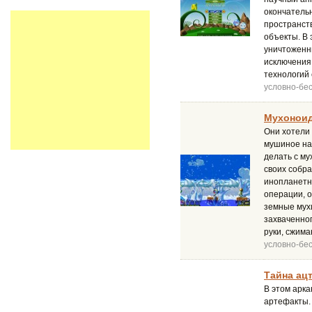
окончательн
пространст
объекты. В
уничтоженн
исключения
технологий 
условно-бе
Мухоноид
Они хотели 
мушиное нас
делать с му
своих собра
инопланетн
операции, о
земные мух
захваченног
руки, сжима
условно-бе
Тайна ацт
В этом арка
артефакты. 