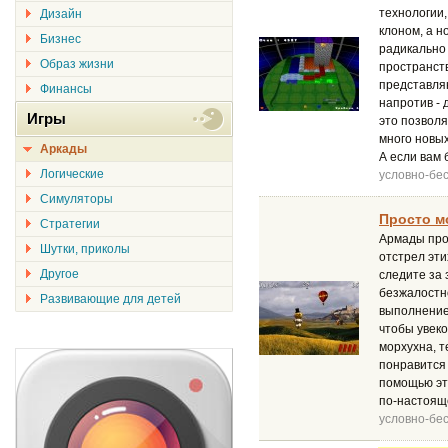
технологии
Дизайн
клоном, а н
Бизнес
радикально
Образ жизни
пространств
представляю
Финансы
напротив - 
Игры
это позволя
много новых
Аркады
А если вам 
Логические
условно-бе
Симуляторы
Просто м
Стратегии
Армады про
Шутки, приколы
отстрел эт
Другое
следите за
безжалостн
Развивающие для детей
выполнение 
чтобы увеко
морхухна, т
понравится 
помощью эт
по-настояще
условно-бе