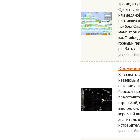
троглодиту 
Сделать это
или ледяной
противника
Грибом. Спр
момент он с
как Грибое
горными гри
разбитых на
условно-бе
Космичес
Завоевать с
неведомым з
остались в 
бороздят ко
представите
стрельбой, 
выстрелом.
кораблей и
значительно
истребителя
условно-бе