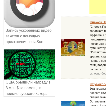
Снежок. 
"Снежок. Пр
Запись ускоренных видео
забавного г
эффекты а 
закатов с помощью
положитель
приложения InstaSun
потерялся и
путешеству
Обитают на
врагами ста
Попав в про
этим, подо
он раста
условно-бе
США объявили награду в
Страйкбол
3 млн $ за помощь в
Эта трехме
боевого ск
поимке русского хакера
специальный
Остановить 
научный ап