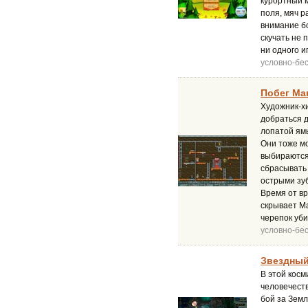
курортный м
поля, мяч р
внимание бо
скучать не
ни одного и
условно-бе
Побег Мак
Художник-х
добраться д
лопатой ямы
Они тоже мо
выбираются.
сбрасывать
острыми зуб
Время от вр
скрывает Ма
черепок уби
условно-бе
Звездный 
В этой косм
человечеств
бой за Земл