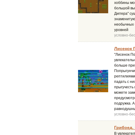
хоббины мог
большой вы
Диггера" су
знаменитую
необычных 
уровней
условно-бе
Лисенок 
"Лисенок По
увлекательн
больше приз
Попрыгунчи
рептилиями 
падать с ни
прыгучесть 
можете замо
предусмотре
подружка. А
равнодушн
условно-бе
Грибоед.
В увлекате