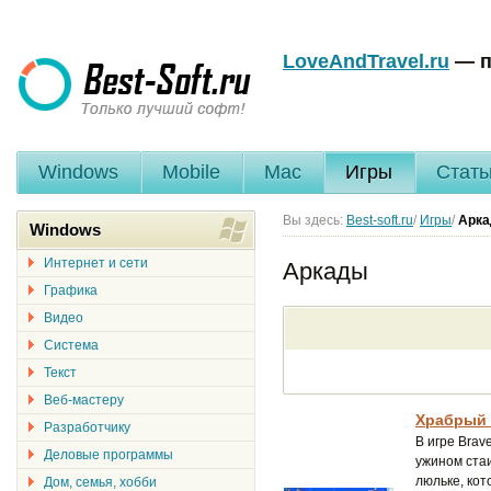
LoveAndTravel.ru
— п
Windows
Mobile
Mac
Игры
Стать
Вы здесь:
Best-soft.ru
/
Игры
/
Арк
Windows
Интернет и сети
Аркады
Графика
Видео
Система
Текст
Веб-мастеру
Храбрый 
Разработчику
В игре Brav
Деловые программы
ужином ста
люльке, кот
Дом, семья, хобби