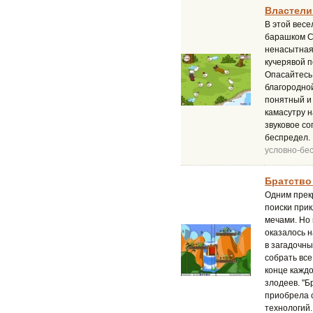
Властелин
В этой вес
барашком С
ненасытная
кучерявой п
Опасайтесь 
благородной
понятный и 
камасутру 
звуковое со
беспредел.
условно-бе
Братство
Одним прек
поиски прик
мечами. Но 
оказалось 
в загадочн
собрать все
конце кажд
злодеев. "Б
приобрела 
технологий.