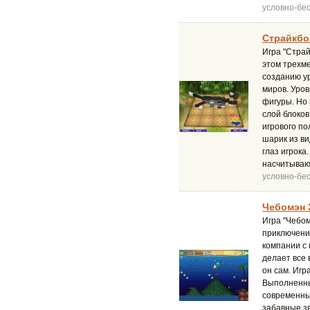
условно-бе
Страйкбо
Игра "Страй
этом трехме
созданию ур
миров. Уро
фигуры. Но 
слой блоков
игрового по
шарик из ви
глаз игрока
насчитывающ
условно-бе
Чебомэн 
Игра "Чебом
приключений
компании с
делает все 
он сам. Игр
Выполненны
современны
забавные зв