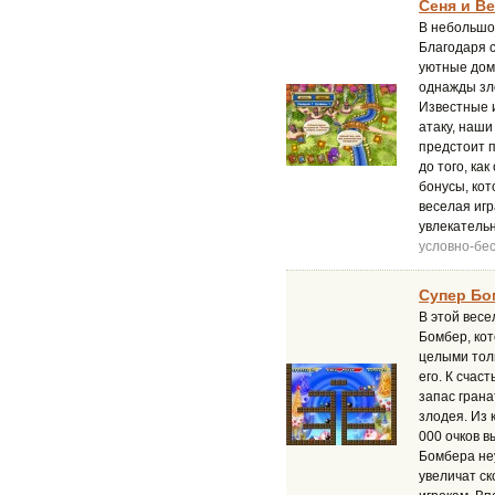
Сеня и Ве
В небольшо
Благодаря с
уютные дом
однажды зл
Известные 
атаку, наши
предстоит 
до того, ка
бонусы, ко
веселая игр
увлекатель
условно-бе
Супер Бо
В этой вес
Бомбер, ко
целыми тол
его. К счас
запас грана
злодея. Из 
000 очков в
Бомбера неу
увеличат ск