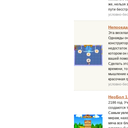
же, нельзя 
пути бесст
условно-бе
Непоседа 
Эта веселая
Однажды он
конструктор
недостаток
котором он 
вашей помо
Сделать это
времени, то
мышление и
красочная 
условно-бе
НеоБол 1
2186 год. У
создаются т
Самым увле
мирам, нах
мяча все бл