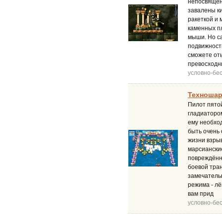
непосвящен
завалены ки
ракеткой и
каменных п
мыши. Но са
подвижности
сможете оты
превосходн
условно-бе
Техношар
Пилот пято
гладиатором
ему необхо
быть очень 
жизни взры
марсиански
повреждённ
боевой тран
замечательн
режима - лё
вам прид
условно-бе