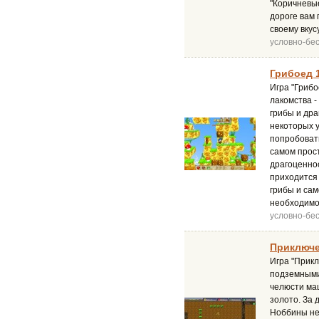
"Коричневые
дороге вам 
своему вкус
условно-бе
Грибоед 1
Игра "Грибо
лакомства -
грибы и дра
некоторых у
попробовать
самом прост
драгоценнос
приходится 
грибы и сам
необходимо
условно-бе
Приключе
Игра "Прик
подземными
челюсти ма
золото. За 
Ноббины не