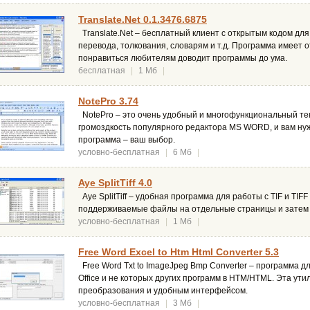
Translate.Net 0.1.3476.6875
Translate.Net – бесплатный клиент с открытым кодом дл
перевода, толкования, словарям и т.д. Программа имеет 
понравиться любителям доводит программы до ума.
бесплатная
|
1 Мб
|
NotePro 3.74
NotePro – это очень удобный и многофункциональный тек
громоздкость популярного редактора MS WORD, и вам нуж
программа – ваш выбор.
условно-бесплатная
|
6 Мб
|
Aye SplitTiff 4.0
Aye SplitTiff – удобная программа для работы с TIF и T
поддерживаемые файлы на отдельные страницы и затем с
условно-бесплатная
|
1 Мб
|
Free Word Excel to Htm Html Converter 5.3
Free Word Txt to ImageJpeg Bmp Converter – программа 
Office и не которых других программ в HTM/HTML. Эта ут
преобразования и удобным интерфейсом.
условно-бесплатная
|
3 Мб
|