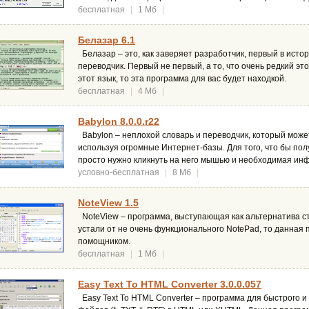
бесплатная
|
1 Мб
|
Белазар 6.1
Белазар – это, как заверяет разработчик, первый в исто
переводчик. Первый не первый, а то, что очень редкий эт
этот язык, то эта программа для вас будет находкой.
бесплатная
|
4 Мб
|
Babylon 8.0.0.r22
Babylon – неплохой словарь и переводчик, который может
используя огромные Интернет-базы. Для того, что бы пол
просто нужно кликнуть на него мышью и необходимая ин
условно-бесплатная
|
8 Мб
|
NoteView 1.5
NoteView – программа, выступающая как альтернатива с
устали от не очень функционального NotePad, то данная
помощником.
бесплатная
|
1 Мб
|
Easy Text To HTML Converter 3.0.0.057
Easy Text To HTML Converter – программа для быстрого 