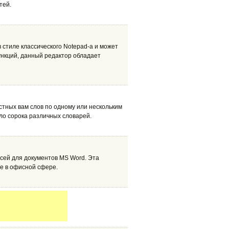
тей.
стиле классического Notepad-а и может
ункций, данный редактор обладает
естных вам слов по одному или нескольким
ло сорока различных словарей.
сей для документов MS Word. Эта
е в офисной сфере.