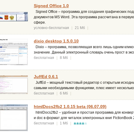
Signed Office 1.0
Signed Office – программа для создания графических п
документов MS Word. Эта программа рассчитана в первую
сфере.
условно-бесплатная
|
21 Мб
|
dixio desktop 1.5.0.10
Dixio – программа, позволяющая всего лишь одним клико
значение. Данный электронный словарь очень прост в экс
бесплатная
|
8 Мб
|
JuffEd 0.6.1
JuffEd – мощный текстовый редактор с открытым исходн
самыми необходимыми функциями, плюс имеет несколько
бесплатная
|
6 Мб
|
htmlDocs2fb2 1.0.15 beta (06.07.09)
htmlDocs2fb2 – удобная и простая программа для конве
и doc в формат для читалок электронных книг FictionBook 2
бесплатная
|
1 Мб
|