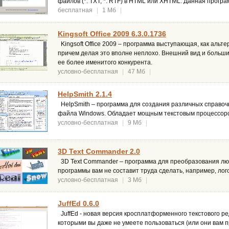
файлов (*. TXT, *. RTF) в HTML или XHTML. Данная прогр
бесплатная
|
1 Мб
|
Kingsoft Office 2009 6.3.0.1736
Kingsoft Office 2009 – программа выступающая, как альтер
причем делая это вполне неплохо. Внешний вид и больши
ее более именитого конкурента.
условно-бесплатная
|
47 Мб
|
HelpSmith 2.1.4
HelpSmith – программа для создания различных справочн
файла Windows. Обладает мощным текстовым процессоро
условно-бесплатная
|
9 Мб
|
3D Text Commander 2.0
3D Text Commander – программа для преобразования люб
программы вам не составит труда сделать, например, лог
условно-бесплатная
|
3 Мб
|
JuffEd 0.6.0
JuffEd - новая версия кросплатформенного текстового ре
которыми вы даже не умеете пользоваться (или они вам п