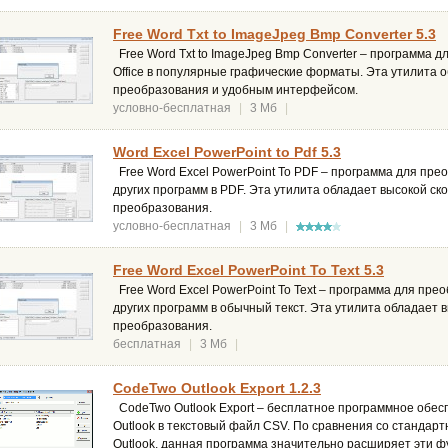
Free Word Txt to ImageJpeg Bmp Converter 5.3
Free Word Txt to ImageJpeg Bmp Converter – программа 
Office в популярные графические форматы. Эта утилита 
преобразования и удобным интерфейсом.
условно-бесплатная
|
3 Мб
|
Word Excel PowerPoint to Pdf 5.3
Free Word Excel PowerPoint To PDF – программа для пре
других программ в PDF. Эта утилита обладает высокой с
преобразования.
условно-бесплатная
|
3 Мб
|
Free Word Excel PowerPoint To Text 5.3
Free Word Excel PowerPoint To Text – программа для пре
других программ в обычный текст. Эта утилита обладает 
преобразования.
бесплатная
|
3 Мб
|
CodeTwo Outlook Export 1.2.3
CodeTwo Outlook Export – бесплатное программное обесп
Outlook в текстовый файл CSV. По сравнения со станда
Outlook, данная программа значительно расширяет эти ф