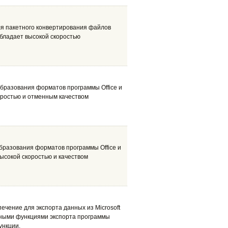
для пакетного конвертирования файлов
обладает высокой скоростью
образования форматов программы Office и
коростью и отменным качеством
образования форматов программы Office и
высокой скоростью и качеством
ечение для экспорта данных из Microsoft
ртными функциями экспорта программы
ункции.