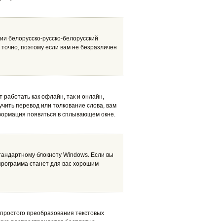
рии белорусско-русско-белорусский
о точно, поэтому если вам не безразличен
 работать как офлайн, так и онлайн,
учить перевод или толкование слова, вам
формация появиться в сплывающем окне.
тандартному блокноту Windows. Если вы
 программа станет для вас хорошим
и простого преобразования текстовых