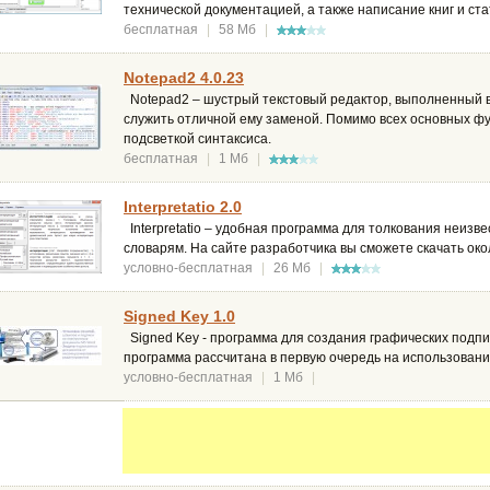
технической документацией, а также написание книг и ста
бесплатная
|
58 Мб
|
Notepad2 4.0.23
Notepad2 – шустрый текстовый редактор, выполненный в 
служить отличной ему заменой. Помимо всех основных ф
подсветкой синтаксиса.
бесплатная
|
1 Мб
|
Interpretatio 2.0
Interpretatio – удобная программа для толкования неизв
словарям. На сайте разработчика вы сможете скачать око
условно-бесплатная
|
26 Мб
|
Signed Key 1.0
Signed Key - программа для создания графических подпи
программа рассчитана в первую очередь на использовани
условно-бесплатная
|
1 Мб
|