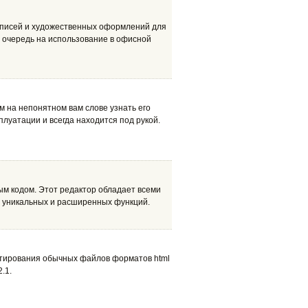
одписей и художественных оформлений для
 очередь на использование в офисной
м на непонятном вам слове узнать его
плуатации и всегда находится под рукой.
ым кодом. Этот редактор обладает всеми
 уникальных и расширенных функций.
ртирования обычных файлов форматов html
.1.