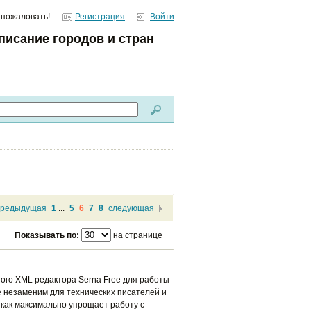
 пожаловать!
Регистрация
Войти
писание городов и стран
предыдущая
1
...
5
6
7
8
следующая
Показывать по:
на странице
ого XML редактора Serna Free для работы
 незаменим для технических писателей и
 как максимально упрощает работу с