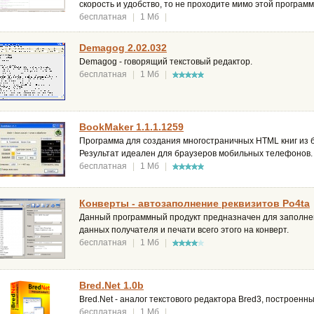
скорость и удобство, то не проходите мимо этой программ
бесплатная
|
1 Мб
|
Demagog 2.02.032
Demagog - говорящий текстовый редактор.
бесплатная
|
1 Мб
|
BookMaker 1.1.1.1259
Программа для создания многостраничных HTML книг из 
Результат идеален для браузеров мобильных телефонов.
бесплатная
|
1 Мб
|
Конверты - автозаполнение реквизитов Po4ta
Данный программный продукт предназначен для заполнен
данных получателя и печати всего этого на конверт.
бесплатная
|
1 Мб
|
Bred.Net 1.0b
Bred.Net - аналог текстового редактора Bred3, построен
бесплатная
|
1 Мб
|