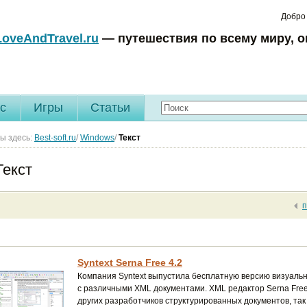
Добро
LoveAndTravel.ru
— путешествия по всему миру, о
c
Игры
Статьи
ы здесь:
Best-soft.ru
/
Windows
/
Текст
Текст
Syntext Serna Free 4.2
Компания Syntext выпустила бесплатную версию визуальн
с различными XML документами. XML редактор Serna Free
других разработчиков структурированных документов, так