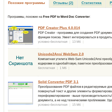
Похожие программы
Отзывы (2)
Статистика
Р
Программы, похожие на
Free PDF to Word Doc Converter
:
PDF Creator Plus 4.0.014
PDF Creator - программа для создания PDF-докуме
функции поиска. Умеет интегрироваться в продукты M
условно-бесплатная
|
13 Мб
|
Unicode2Ansi WebSam 2.0
Компактная утилита Web-Sam Unicode2Ansi преобра
кодировки в однобайтовую, пакетное преобразовани
бесплатная
|
1 Мб
|
Solid Converter PDF 3.1
Преобразование PDF файлов в редактируемые докум
повернутый текст и другие элементы форматирова
переформатирование - выше производительность! 
документа, а не над техническими проблемами. У
условно-бесплатная
|
15 Мб
|