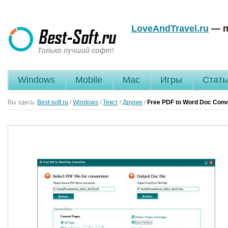
LoveAndTravel.ru
— п
Windows
Mobile
Mac
Игры
Стать
Вы здесь:
Best-soft.ru
/
Windows
/
Текст
/
Другие
/
Free PDF to Word Doc Conv