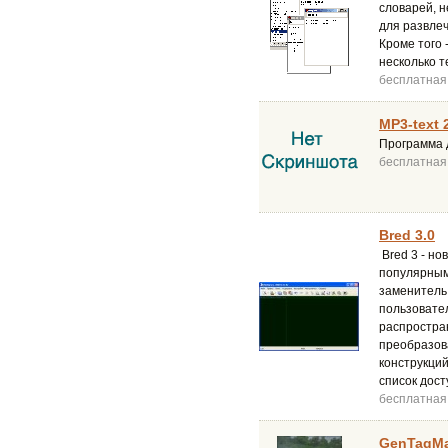
словарей, н
для развлеч
Кроме того 
несколько т
бесплатная
MP3-text 
Программа д
бесплатная
Bred 3.0
Bred 3 - но
популярным
заменитель 
пользовате
распростран
преобразова
конструкций
список дост
бесплатная
GenTagMai