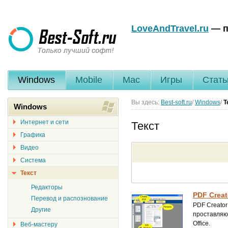
LoveAndTravel.ru
— п
Windows
Mobile
Mac
Игры
Стать
Вы здесь:
Best-soft.ru
/
Windows
/
Т
Windows
Интернет и сети
Текст
Графика
Видео
Система
Текст
Редакторы
PDF Creat
Перевод и распознование
PDF Creato
Другие
проставляют
Office.
Веб-мастеру