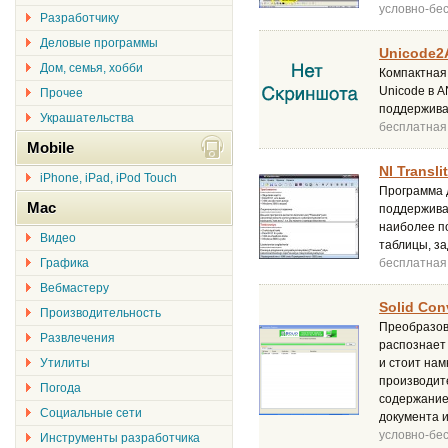
условно-бе
Разработчику
Деловые программы
Unicode2
Дом, семья, хобби
Компактная
Unicode в A
Прочее
поддерживаю
Украшательства
бесплатная
Mobile
NI Transli
iPhone, iPad, iPod Touch
Программа д
Mac
поддержива
наиболее по
Видео
таблицы, з
Графика
бесплатная
Вебмастеру
Solid Con
Производительность
Преобразова
Развлечения
распознает
Утилиты
и стоит на
производите
Погода
содержание
Социальные сети
документа 
условно-бе
Инструменты разработчика