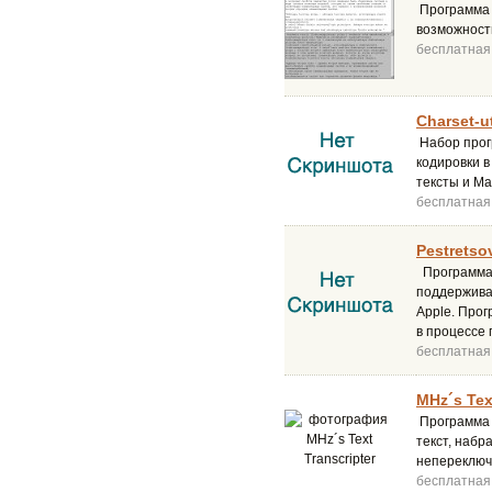
Программа п
возможност
бесплатная
Сharset-ut
Набор прог
кодировки в
тексты и Ma
бесплатная
Pestretso
Программа 
поддержива
Apple. Прог
в процессе 
бесплатная
MHz´s Text
Программа M
текст, набр
непереключ
бесплатная