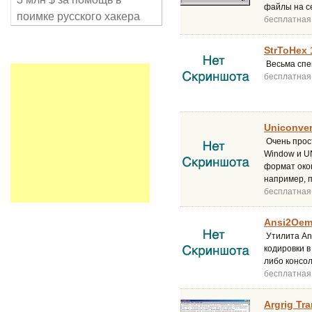
файлы на с
поимке русского хакера
бесплатная
StrToHex 
Весьма спе
бесплатная
Uniconver
Очень прос
Window и UN
формат око
например, п
бесплатная
Ansi2Oem
Утилита An
кодировки в
либо консол
бесплатная
Argrig Tra