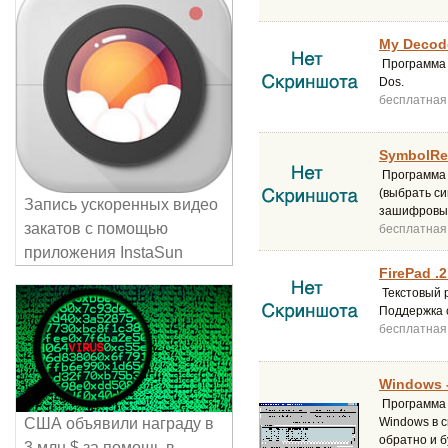
My Decode
Программа п
Dos.
бесплатная
SymbolRep
Программа п
(выбрать с
Запись ускоренных видео
зашифровыв
закатов с помощью
бесплатная
приложения InstaSun
FirePad .2
Текстовый 
Поддержка с
бесплатная
Windows -
Программа 
США объявили награду в
Windows в 
обратно и б
3 млн $ за помощь в