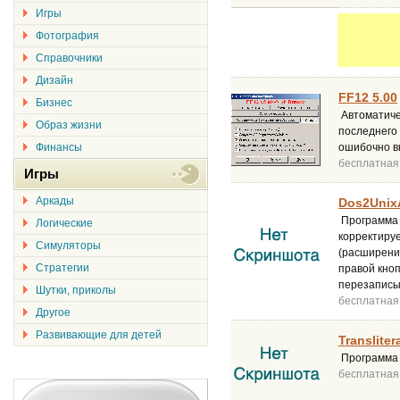
Игры
Фотография
Справочники
Дизайн
FF12 5.00
Бизнес
Автоматичес
Образ жизни
последнего 
Финансы
ошибочно в
бесплатная
Игры
Аркады
Dos2Unix
Программа 
Логические
корректируе
Симуляторы
(расширений
Стратегии
правой кно
перезаписы
Шутки, приколы
бесплатная
Другое
Развивающие для детей
Transliter
Программа д
бесплатная