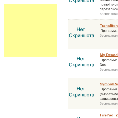
правой кно
перезаписы
бесплатная
Transliter
Программа д
бесплатная
My Decode
Программа п
Dos.
бесплатная
SymbolRep
Программа п
(выбрать с
зашифровыв
бесплатная
FirePad .2