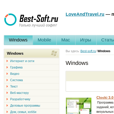
LoveAndTravel.ru
— п
Windows
Mobile
Mac
Игры
Стать
Вы здесь:
Best-soft.ru
/
Windows
Windows
Интернет и сети
Windows
Графика
Видео
Система
Текст
Веб-мастеру
Clocki 3.0
Разработчику
Программа 
Деловые программы
заданий, ко
визуальных 
Дом, семья, хобби