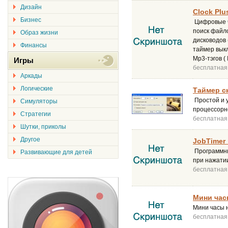
Дизайн
Clock Plu
Бизнес
Цифровые ч
поиск файло
Образ жизни
дисководов 
Финансы
таймер выкл
Mp3-тэгов ( 
Игры
бесплатная
Аркады
Логические
Таймер сн
Простой и 
Симуляторы
процессорн
Стратегии
бесплатная
Шутки, приколы
Другое
JobTimer 
Программный
Развивающие для детей
при нажатии
бесплатная
Мини час
Мини часы н
бесплатная