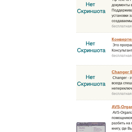
документы 
Поддержива
установки 
создаваемых
бесплатная
Конверте
Это програ
Консультант
бесплатная
Changer 0
Changer - 
всегда спеш
непереключ
бесплатная
AVS-Organ
AVS-Organi
помощником 
разбить на 
книгу, где 