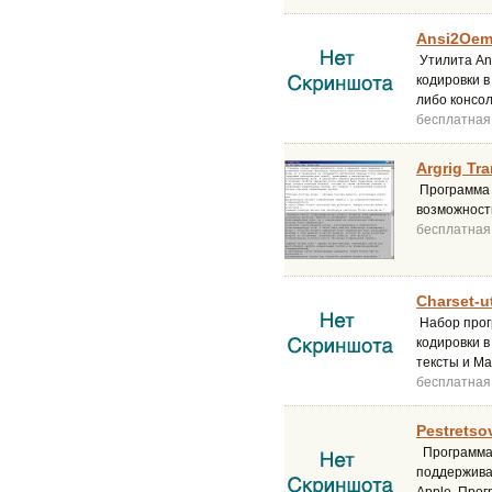
Ansi2Oem
Утилита An
кодировки в
либо консол
бесплатная
Argrig Tra
Программа п
возможност
бесплатная
Сharset-ut
Набор прог
кодировки в
тексты и Ma
бесплатная
Pestretso
Программа 
поддержива