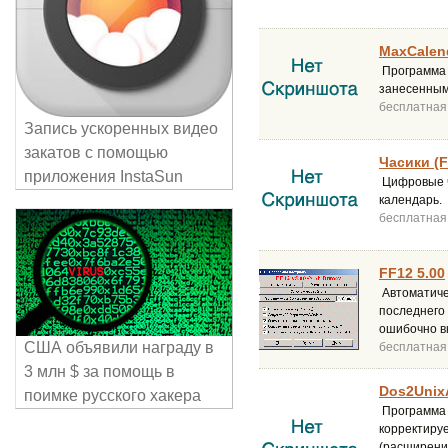
MaxCalend
Программа 
занесенным
бесплатная
Запись ускоренных видео
закатов с помощью
Часики (F
приложения InstaSun
Цифровые ч
календарь.
бесплатная
FF12 5.00
Автоматичес
последнего 
ошибочно в
США объявили награду в
бесплатная
3 млн $ за помощь в
Dos2Unix
поимке русского хакера
Программа 
корректируе
(расширений