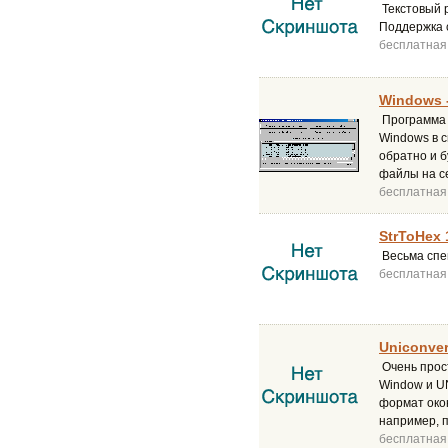
Текстовый 
Поддержка с
бесплатная
Windows -
Программа 
Windows в 
обратно и б
файлы на с
бесплатная
StrToHex 
Весьма спе
бесплатная
Uniconver
Очень прос
Window и UN
формат око
например, п
бесплатная