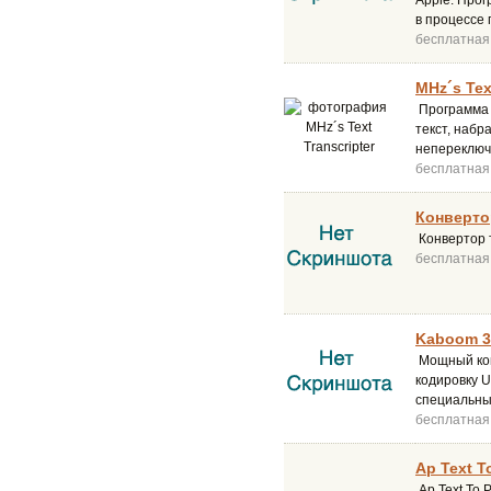
Apple. Прог
в процессе 
бесплатная
MHz´s Text
Программа M
текст, набр
непереключ
бесплатная
Конвертор
Конвертор 
бесплатная
Kaboom 3
Мощный кон
кодировку 
специальны
бесплатная
Ap Text T
Ap Text To 