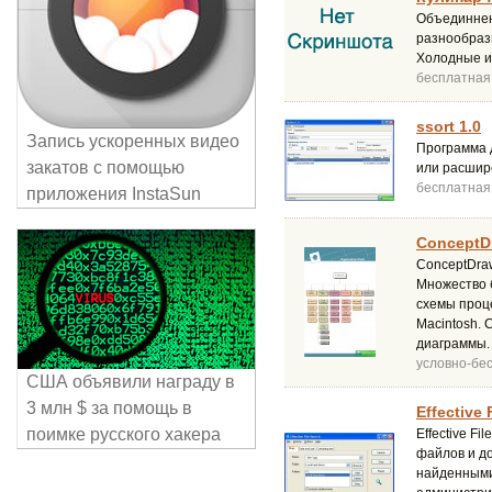
Объединнены
разнообраз
Холодные и 
бесплатная
ssort 1.0
Запись ускоренных видео
Программа 
закатов с помощью
или расшир
бесплатная
приложения InstaSun
ConceptDr
ConceptDra
Множество б
схемы проц
Macintosh.
диаграммы.
условно-бе
США объявили награду в
3 млн $ за помощь в
Effective 
поимке русского хакера
Effective F
файлов и д
найденными