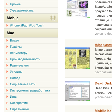
большинству
Прочее
StoneAgeSof
Украшательства
браузер Sto
просматрива
Mobile
страницы St
нацелена н
iPhone, iPad, iPod Touch
сохранения 
Mac
условно-бе
Видео
Афоризмы
Графика
В программ
Вебмастеру
высказывани
Гомера, Нап
Производительность
Шукшина, Че
Развлечения
биографиче
Утилиты
бесплатная
Погода
Dead Disk
Социальные сети
Dead Disk 
Инструменты разработчика
дисков, неч
Игры
условно-бе
Фотография
Справочники
Mobile ba