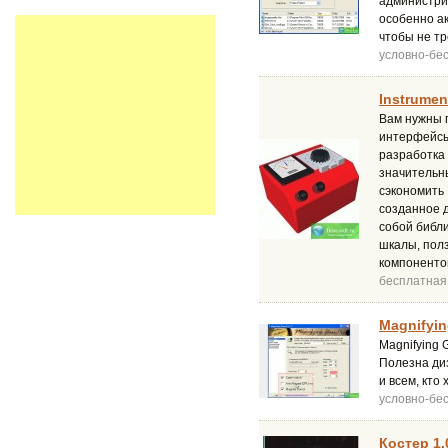
администри
особенно а
чтобы не тр
условно-бе
Instrumen
Вам нужны 
интерфейсы
разработка 
значительн
сэкономить 
созданное 
собой библи
шкалы, полз
компоненто
бесплатная
Magnifyin
Magnifying 
Полезна ди
и всем, кто
условно-бе
Костер 1.