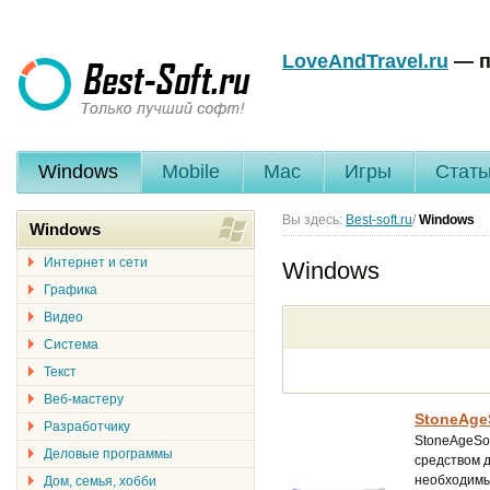
LoveAndTravel.ru
— п
Windows
Mobile
Mac
Игры
Стать
Вы здесь:
Best-soft.ru
/
Windows
Windows
Интернет и сети
Windows
Графика
Видео
Система
Текст
Веб-мастеру
StoneAgeS
Разработчику
StoneAgeSof
Деловые программы
средством д
необходимых
Дом, семья, хобби