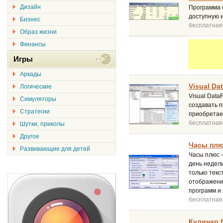
Дизайн
Программа 
доступную и
Бизнес
бесплатная
Образ жизни
Финансы
Игры
Аркады
Visual Da
Логические
Visual Data
Симуляторы
создавать 
Стратегии
приобретает
бесплатная
Шутки, приколы
Другое
Часы плю
Развивающие для детей
Часы плюс -
день недели
только тек
отображени
программ и 
бесплатная
Кулинар f