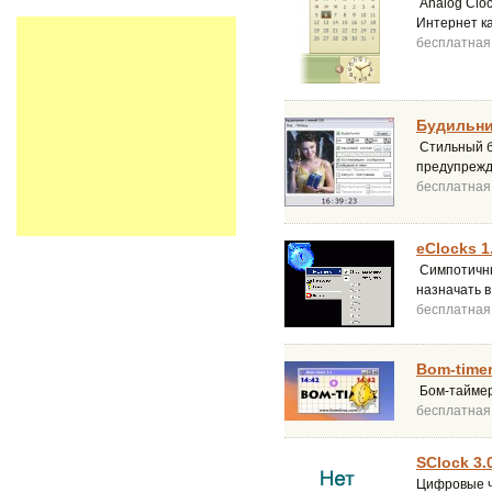
Analog Cloc
Интернет к
бесплатная
Будильник
Стильный б
предупрежд
бесплатная
eClocks 1
Симпотичны
назначать в
бесплатная
Bom-timer
Бом-таймер 
бесплатная
SClock 3.
Цифровые ча