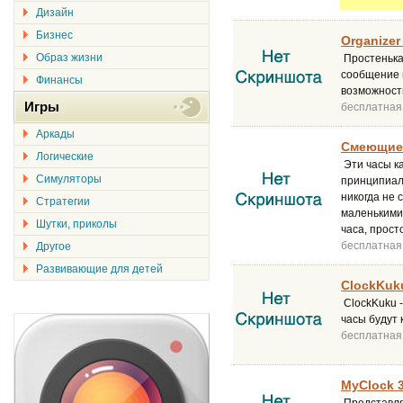
Дизайн
Бизнес
Organizer 
Образ жизни
Простенька
сообщение и
Финансы
возможность
Игры
бесплатная
Аркады
Смеющиес
Логические
Эти часы ка
Симуляторы
принципиаль
никогда не 
Стратегии
маленькими 
Шутки, приколы
часа, прост
бесплатная
Другое
Развивающие для детей
ClockKuku
ClockKuku -
часы будут 
бесплатная
MyClock 3