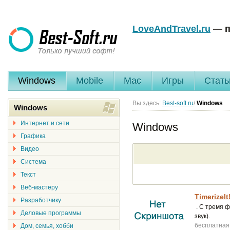
LoveAndTravel.ru
— п
Windows
Mobile
Mac
Игры
Стать
Вы здесь:
Best-soft.ru
/
Windows
Windows
Интернет и сети
Windows
Графика
Видео
Система
Текст
Веб-мастеру
TimerizeIt
Разработчику
. С тремя ф
Деловые программы
звук).
бесплатная
Дом, семья, хобби