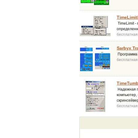
TimeLimit
TimeLimit 
определенн
бесплатная
Sarbyx Tr
Программа 
бесплатная
TimeTumbl
Надежная п
компьютер, 
скринсейвер
бесплатная