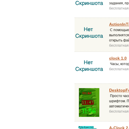
задания, пря
бесплатная
ActionInT
С помощью 
выполнятся 
открыть фай
бесплатная
clock 1.0
Часы, кото
бесплатная
DesktopFo
Просто час
шрифтом. По
автоматичес
бесплатная
A-Clock 2