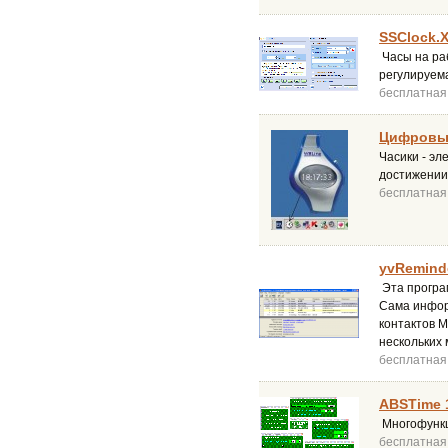
SSClock.X
Часы на ра
регулируема
бесплатная
Цифровые
Часики - эл
достижении 
бесплатная
yvReminde
Эта програ
Сама информ
контактов M
нескольких 
бесплатная
ABSTime 
Многофункц
бесплатная