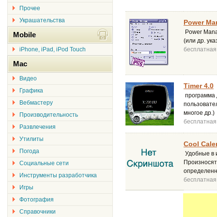
Прочее
Украшательства
Power Man
Power Mana
Mobile
(или др. ук
iPhone, iPad, iPod Touch
бесплатная
Mac
Видео
Timer 4.0
Графика
программа 
Вебмастеру
пользовател
многое др.)
Производительность
бесплатная
Развлечения
Утилиты
Cool Cale
Погода
Удобные в 
Произносят 
Социальные сети
определенн
Инструменты разработчика
бесплатная
Игры
Фотография
Справочники