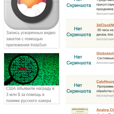
Представля
присутствую
праздников
бесплатная
3dClockN
3D часы на 
Запись ускоренных видео
дисков, боя.
закатов с помощью
бесплатная
приложения InstaSun
Globotech
Системные ч
бесплатная
CalcHours
Программа 
США объявили награду в
обработка с
3 млн $ за помощь в
бесплатная
поимке русского хакера
Analog Cl