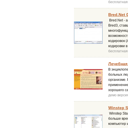
бесплатная
Bred.Net 
Bred.Net - 
Bred3, став
многофункц
возможност
кодировок (
кодировки в
бесплатная
Лечебная
В энциклопе
больных люд
организме.
применение
хорошего с
демо верси
Winstep S
Winstep Sta
больше вре
компьютер и