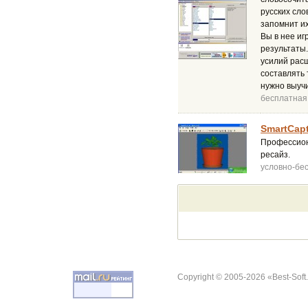
русских сло
запомнит их
Вы в нее иг
результаты.
усилий расш
составлять
нужно выучи
бесплатная
SmartCapt
Профессион
ресайз.
условно-бе
Copyright © 2005-2026 «Best-Soft.