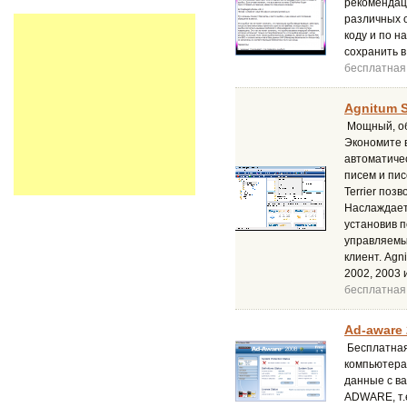
рекомендац
различных о
коду и по н
сохранить в
бесплатная
Agnitum S
Мощный, обу
Экономите в
автоматиче
писем и пис
Terrier поз
Наслаждает
установив п
управляемы
клиент. Agn
2002, 2003 и
бесплатная
Ad-aware 
Бесплатная 
компьютера
данные с ва
ADWARE, т.е