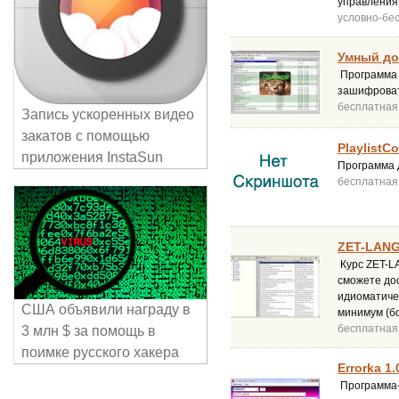
управления
условно-бе
Умный до
Программа 
зашифроват
бесплатная
Запись ускоренных видео
закатов с помощью
PlaylistCo
приложения InstaSun
Программа 
бесплатная
ZET-LANG
Курс ZET-LA
сможете дос
идиоматиче
США объявили награду в
минимум (бо
бесплатная
3 млн $ за помощь в
поимке русского хакера
Errorka 1.
Программа-с