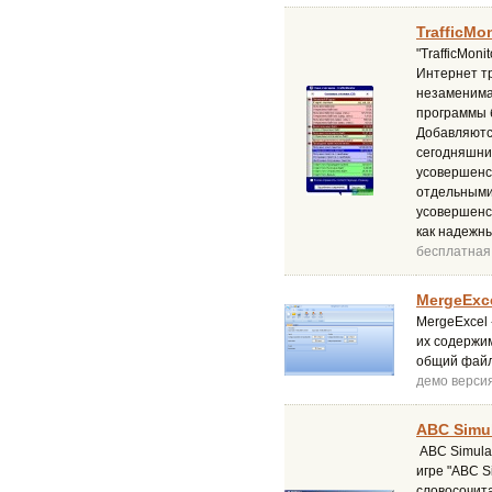
TrafficMon
"TrafficMon
Интернет т
незаменима 
программы б
Добавляютс
сегодняшни
усовершенс
отдельными
усовершенст
как надежн
бесплатная
MergeExce
MergeExcel 
их содержим
общий файл
демо верси
ABC Simul
ABC Simulat
игре "ABC S
словосочит