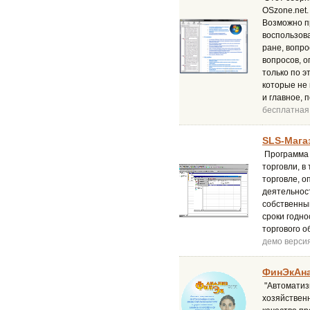
OSzone.net.
Возможно пр
воспользова
ране, вопро
вопросов, о
только по э
которые не 
и главное, 
бесплатная
SLS-Магаз
Программа 
торговли, в
торговле, 
деятельнос
собственны
сроки годно
торгового о
демо верси
ФинЭкАна
"Автоматиз
хозяйствен