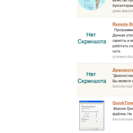
качество п
бухгалтера
демо верси
Remote Ru
Программны
Данная ути
скрипты и 
работать со
сети.
условно-бе
Диагности
"Диагности
Вы можете 
бесплатная
QuickTime
Версия Qui
файлов. Не 
бесплатная