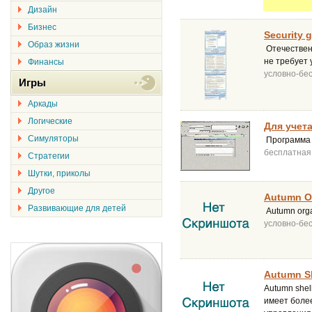
Дизайн
Бизнес
Security g
Образ жизни
Отечествен
не требует 
Финансы
условно-бе
Игры
Аркады
Логические
Для учета
Симуляторы
Программа б
бесплатная
Стратегии
Шутки, приколы
Другое
Autumn Or
Развивающие для детей
Autumn org
условно-бе
Autumn Sh
Autumn shel
имеет боле