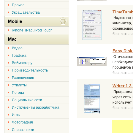
Прочее
TimeTumbl
Украшательства
Надежная п
Mobile
компьютер, 
скринсейвер
iPhone, iPad, iPod Touch
бесплатная
Mac
Видео
Easy Disk 
Графика
Отечествен
необходимо
Вебмастеру
процедура з
Производительность
бесплатная
Развлечения
Утилиты
Writer 1.3
Программа к
Погода
через сеть
Социальные сети
использует
Инструменты разработчика
бесплатная
Игры
Фотография
Справочники