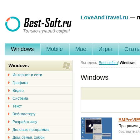
LoveAndTravel.ru
— п
Windows
Mobile
Mac
Игры
Стать
Вы здесь:
Best-soft.ru
/
Windows
Windows
Интернет и сети
Windows
Графика
Видео
Система
Текст
Веб-мастеру
BMPreVIE
Разработчику
Программа 
Деловые программы
бесплатная
Дом, семья, хобби