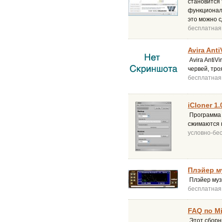
становится 
функционал
это можно с
бесплатная
Avira Anti
Avira AntiV
червей, тро
бесплатная
iCloner 1.
Программа 
сжимаются н
условно-бе
Плэйер му
Плэйер муз
бесплатная
FAQ по Mi
Этот сборн