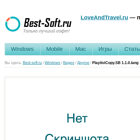
LoveAndTravel.ru
— п
Windows
Mobile
Mac
Игры
Стать
Вы здесь:
Best-soft.ru
/
Windows
/
Видео
/
Другое
/
PlaylistCopy.SB
1.1.0.lang