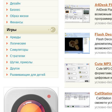
Дизайн
A4Desk Fl
Бизнес
A4Desk Flas
возможным 
Образ жизни
программир
Финансы
условно-бе
Игры
Flash Deco
Аркады
Flash Decom
Логические
декомпиляц
возможност
Симуляторы
условно-бе
Стратегии
Шутки, приколы
Cute MP3 
Другое
Cute MP3 C
форматами, 
Развивающие для детей
цифровые к
условно-бе
CallStatio
CallStatio
сможете уст
условно-бе