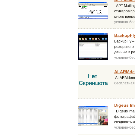
APT Mailing
стикеров п
много време
условно-бе
BackupFly
BackupFly 
резервного
данные в р
условно-бе
ALARMdem
ALARMdemo 
бесплатная
Digeus Im
Digeus Imag
фотографий 
создавать 
условно-бе