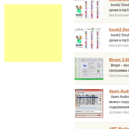
book2 Deut
урока в mp
бесплатная
book2 Deu
book2 Deuts
урока в mp
бесплатная
Binjet 3.0
Binjet – б
программа 
бесплатная
Apen Audi
Apen Audio
можно слуш
содержания 
условно-бе
APT Maili