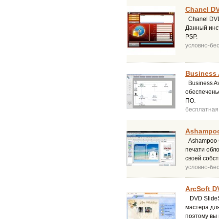
Chanel DV
Chanel DVD
Данный инс
PSP.
условно-бе
Business A
Business Av
обеспечень
ПО.
бесплатная
Ashampoo 
Ashampoo C
печати обло
своей собст
условно-бе
ArcSoft D
DVD SlideS
мастера дл
поэтому вы