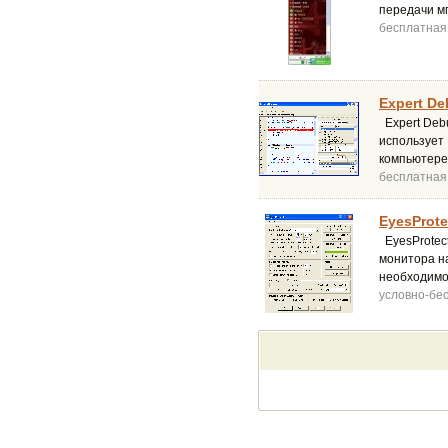
передачи м
бесплатная
Expert De
Expert Deb
использует
компьютере
бесплатная
EyesProte
EyesProtect
монитора н
необходимос
условно-бе