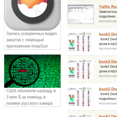
Traffic Ro
Замечатель
подробнее..
бесплатная
Запись ускоренных видео
book2 Deu
book2 Deut
закатов с помощью
урока в mp
приложения InstaSun
бесплатная
book2 Deu
book2 Deuts
урока в mp
бесплатная
book2 Deu
США объявили награду в
book2 Deuts
3 млн $ за помощь в
подробных 
поимке русского хакера
бесплатная
book2 Deu