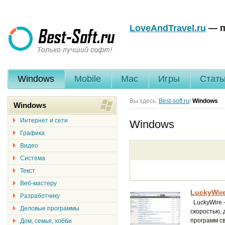
LoveAndTravel.ru
— п
Windows
Mobile
Mac
Игры
Стать
Вы здесь:
Best-soft.ru
/
Windows
Windows
Интернет и сети
Windows
Графика
Видео
Система
Текст
Веб-мастеру
LuckyWire
Разработчику
LuckyWire 
Деловые программы
скоростью, 
программ св
Дом, семья, хобби