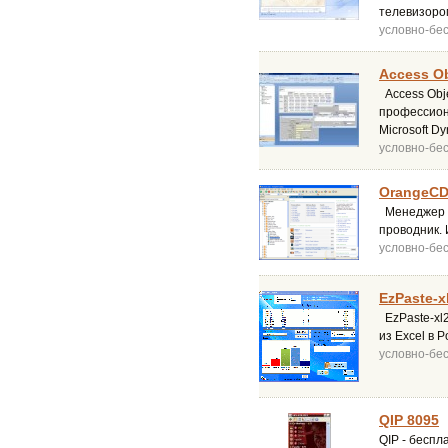
телевизоро
условно-бе
Access Ob
Access Obje
профессиона
Microsoft D
условно-бе
OrangeCD 
Менеджер а
проводник.
условно-бе
EzPaste-x
EzPaste-xl
из Excel в 
условно-бе
QIP 8095
QIP - беспл