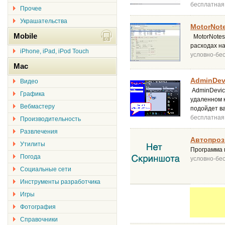
бесплатная
Прочее
Украшательства
MotorNote
Mobile
MotorNotes
расходах на
iPhone, iPad, iPod Touch
условно-бе
Mac
AdminDev
Видео
AdminDevic
Графика
удаленном 
Вебмастеру
подойдет в
бесплатная
Производительность
Развлечения
Автопроз
Утилиты
Программа 
Погода
условно-бе
Социальные сети
Инструменты разработчика
Игры
Фотография
Справочники