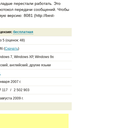
младше перестали работать. Это
ротокол передачи сообщений. Чтобы
ую версию: 8081 (http://best-
цензия:
бесплатная
з
5
(оценок:
48
)
б (
Скачать
)
ndows 7, Windows XP, Windows 9x
сский, английский, другие языки
1
января 2007 г.
7 117 / 2 502 903
августа 2009 г.