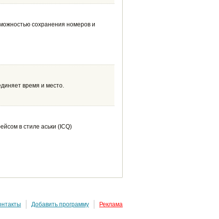
зможностью сохранения номеров и
диняет время и место.
йсом в стиле аськи (ICQ)
онтакты
Добавить программу
Реклама