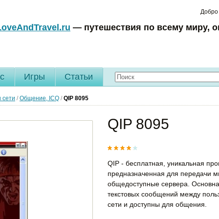
Добро
LoveAndTravel.ru
— путешествия по всему миру, о
c
Игры
Статьи
 сети
/
Общение, ICQ
/
QIP
8095
QIP 8095
QIP - бесплатная, уникальная пр
предназначенная для передачи м
общедоступные сервера. Основная
текстовых сообщений между поль
сети и доступны для общения.