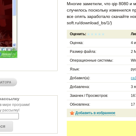
Многие заметили, что qip 8080 и 
случилось поскольку изменился п
все опять заработало скачайте нов
soft.ru/download_bs/1/)
Оценить:
Ли
Оценка:
4
и
Размер файла:
2 М
Операционные системы:
Wi
Язык:
ру
Добавил(а):
ca
Добавлена:
3 
Закачек / Просмотров:
16
рассылку
Обновлена:
17 
в мире программ!
 рассылку!
Добавить в избранное
ься