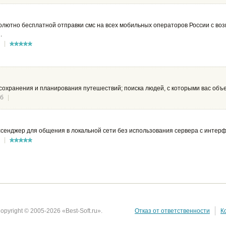
олютно бесплатной отправки смс на всех мобильных операторов России с во
.
|
сохранения и планирования путешествий; поиска людей, с которыми вас объе
Мб
|
енджер для общения в локальной сети без использования сервера с интерфе
|
opyright © 2005-2026 «Best-Soft.ru».
Отказ от ответственности
К