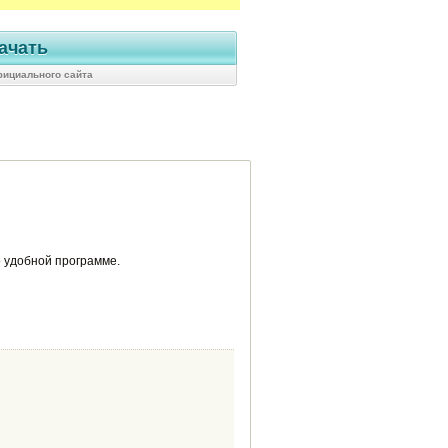
ачать
фициального сайта
о удобной программе.