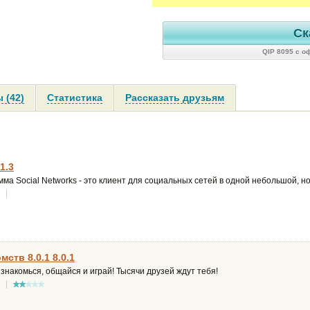
Ск
QIP 8095 с о
 (42)
Статистика
Рассказать друзьям
1.3
ма Social Networks - это клиент для социальных сетей в одной небольшой, н
|
мств 8.0.1 8.0.1
знакомься, общайся и играй! Тысячи друзей ждут тебя!
|