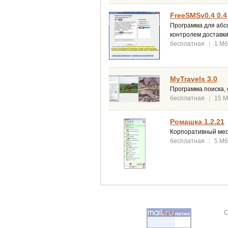
FreeSMSv0.4 0.4
Программа для абс
контролем доставки
бесплатная
|
1 Мб
MyTravels 3.0
Программа поиска, 
бесплатная
|
15 
Ромашка 1.2.21
Корпоративный месс
бесплатная
|
5 Мб
C