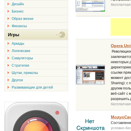
Дизайн
бесплатная
Бизнес
Образ жизни
Финансы
Игры
Аркады
Opera Uni
Логические
Революцион
заключается
Симуляторы
некоторых д
Стратегии
директорию 
ссылки прям
Шутки, приколы
момент дост
Другое
Sharing): с
Развивающие для детей
другим поль
веб-сайт с 
разрешить д
бесплатная
МодусСво
Составление
условно-бе