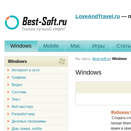
LoveAndTravel.ru
— п
Windows
Mobile
Mac
Игры
Стать
Вы здесь:
Best-soft.ru
/
Windows
Windows
Интернет и сети
Windows
Графика
Видео
Система
Текст
Веб-мастеру
Фабрика 
Разработчику
Создать ст
Деловые программы
проще благо
ярких и ори
Дом, семья, хобби