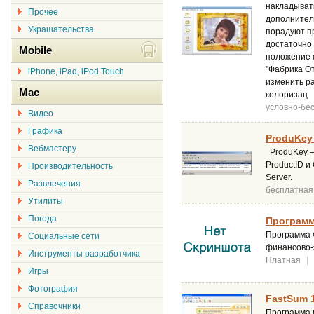
накладыват
Прочее
дополнител
Украшательства
порадуют п
достаточно 
Mobile
положение 
"Фабрика О
iPhone, iPad, iPod Touch
изменить р
Mac
колоризац
условно-бе
Видео
Графика
ProduKey 
Вебмастеру
ProduKey –
ProductID и
Производительность
Server.
Развлечения
бесплатная
Утилиты
Погода
Программ
Программа 
Социальные сети
финансово-
Инструменты разработчика
Платная
|
Игры
Фотография
FastSum 1
Справочники
Программа 