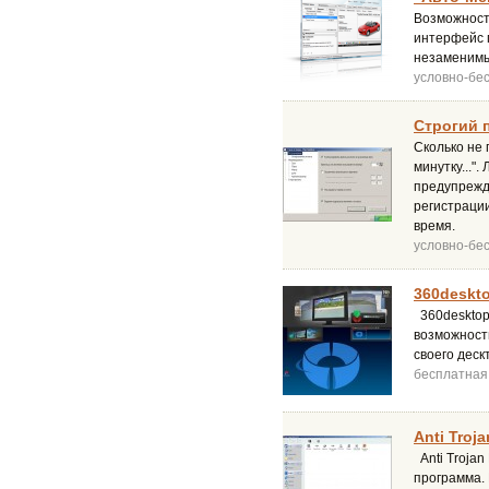
Возможность
интерфейс 
незаменимы
условно-бе
Строгий п
Сколько не 
минутку..."
предупрежд
регистрации
время.
условно-бе
360deskto
360desktop
возможност
своего деск
бесплатная
Anti Troja
Anti Trojan
программа.