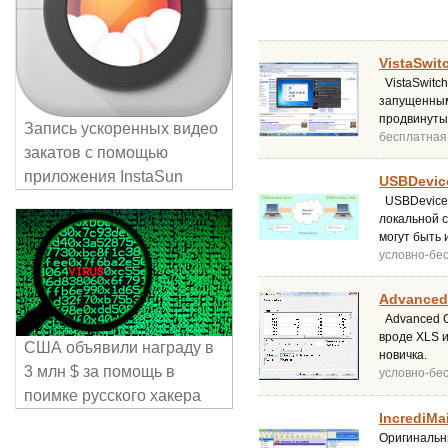
VistaSwitc
VistaSwitc
запущенным
продвинуты
Запись ускоренных видео
бесплатная
закатов с помощью
приложения InstaSun
USBDevice
USBDeviceS
локальной 
могут быть 
условно-бе
Advanced 
Advanced C
вроде XLS и
США объявили награду в
новичка.
3 млн $ за помощь в
условно-бе
поимке русского хакера
IncrediMai
Оригинальн