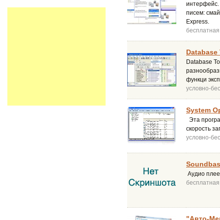
интерфейс.
писем: смай
Express.
бесплатная
Database 
Database T
разнообразн
функци эксп
условно-бе
System Op
Эта програ
скорость за
условно-бе
Soundbase
Аудио плее
бесплатная
"Авто-Мен