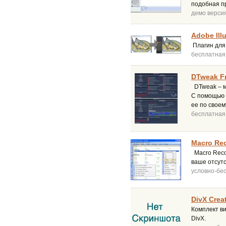
подобная п
демо верси
Adobe Ill
Плагин для 
бесплатная
DTweak Fr
DTweak – м
С помощью 
ее по своему
бесплатная
Macro Rec
Macro Recor
ваше отсутс
условно-бе
DivX Crea
Комплект в
DivX.