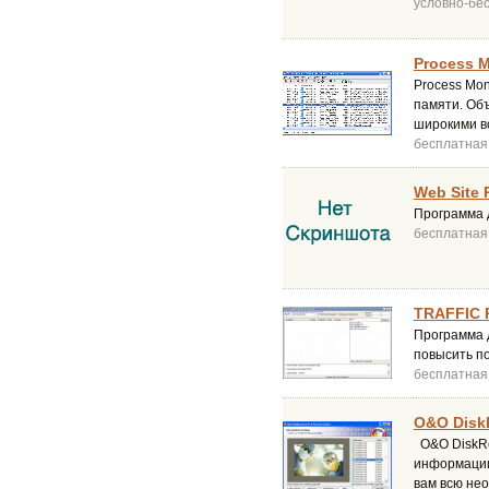
условно-бе
Process M
Process Mon
памяти. Об
широкими в
бесплатная
Web Site 
Программа 
бесплатная
TRAFFIC R
Программа 
повысить по
бесплатная
O&O DiskR
O&O DiskRe
информации
вам всю не