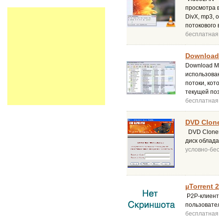
просмотра 
DivX, mp3, 
потокового 
бесплатная
Download 
Download Ma
использова
потоки, ко
текущей по
бесплатная
DVD Clone
DVD Cloner
диск облада
условно-бе
µTorrent 2
P2P-клиент 
пользовате
бесплатная