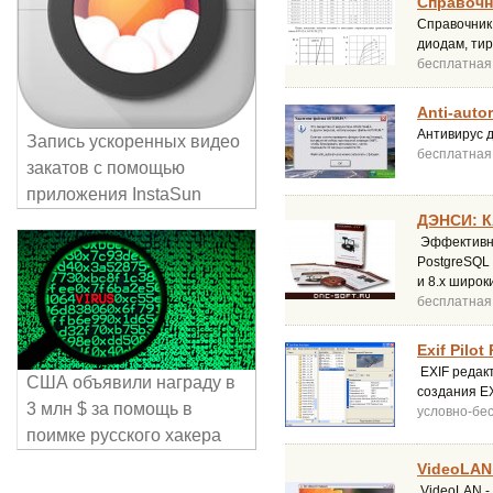
Справочн
Справочник
диодам, ти
бесплатная
Anti-auto
Антивирус 
Запись ускоренных видео
бесплатная
закатов с помощью
приложения InstaSun
ДЭНСИ: К
Эффективна
PostgreSQL
и 8.х широ
бесплатная
Exif Pilot 
EXIF редакт
США объявили награду в
создания EX
3 млн $ за помощь в
условно-бе
поимке русского хакера
VideoLAN 
VideoLAN -