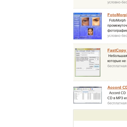
условно-бе
FotoMorp
FotoMorph 
промежуточн
фотографие
условно-бе
FastCopy 
Небольшая 
которые не
бесплатная
Accord CD
Accord CD 
CD в MP3 ил
бесплатная