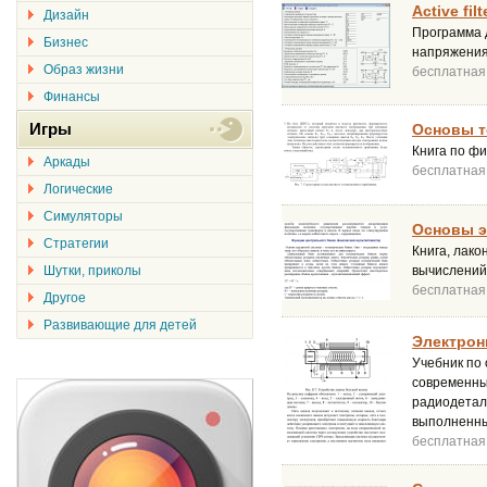
Active filt
Дизайн
Программа 
Бизнес
напряжения
Образ жизни
бесплатная
Финансы
Игры
Основы т
Книга по ф
Аркады
бесплатная
Логические
Симуляторы
Основы э
Стратегии
Книга, лак
Шутки, приколы
вычислений
бесплатная
Другое
Развивающие для детей
Электронн
Учебник по
современных
радиодетали
выполненны
бесплатная