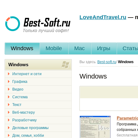
LoveAndTravel.ru
— п
Windows
Mobile
Mac
Игры
Стать
Вы здесь:
Best-soft.ru
/
Windows
Windows
Интернет и сети
Windows
Графика
Видео
Система
Текст
Веб-мастеру
Parametric
Разработчику
Программа 
Деловые программы
собранных 
бесплатная
Дом, семья, хобби