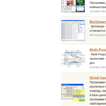
Программа 
компьютера
условно-бе
BinViewer 
BinViewer 
отличается
бесплатная
Multi-Proj
Multi Proje
проектами. 
дел.
условно-бе
Quick Inp
Программа Q
различных 
очередь, пр
в базы данн
программа Q
свой вариан