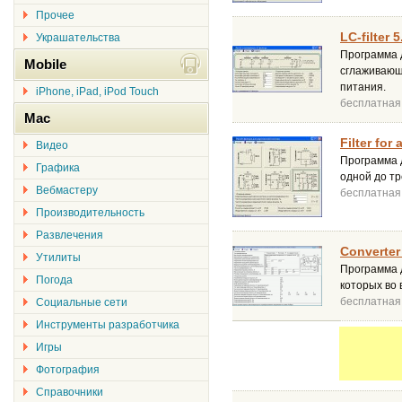
Прочее
LC-filter 5
Украшательства
Программа 
Mobile
сглаживающ
питания.
iPhone, iPad, iPod Touch
бесплатная
Mac
Filter for
Видео
Программа 
Графика
одной до тр
Вебмастеру
бесплатная
Производительность
Развлечения
Converter 
Утилиты
Программа 
Погода
которых во
бесплатная
Социальные сети
Инструменты разработчика
Игры
Фотография
Справочники