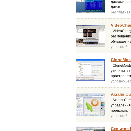
дисками на
диска.
бесплатная
VideoChar
VideoCharg
размещения
обладает н
условно-бе
CloneMast
CloneMaste
утилиты вы
пространст
условно-бе
Axialis C
Axialis Cu
управления
программ.
условно-бе
Скрытая 