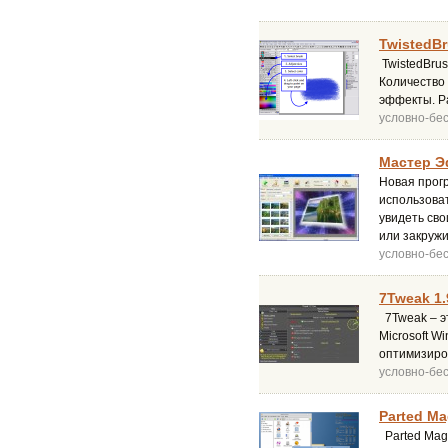
TwistedBr
TwistedBrus
Количество 
эффекты. Ра
условно-бе
Мастер Э
Новая прог
использоват
увидеть сво
или закружи
условно-бе
7Tweak 1.
7Tweak – э
Microsoft W
оптимизиро
условно-бе
Parted Ma
Parted Mag