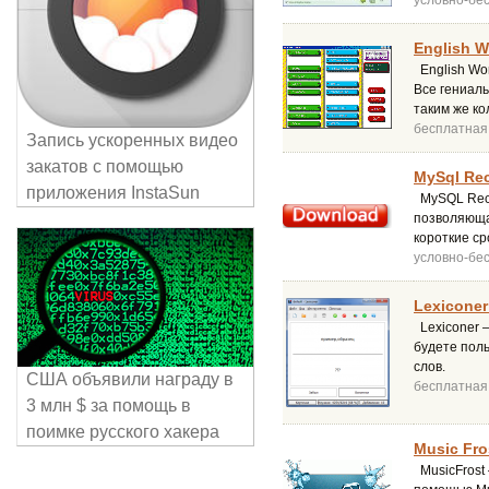
условно-бе
English W
English Wor
Все гениаль
таким же ко
бесплатная
Запись ускоренных видео
закатов с помощью
MySql Rec
приложения InstaSun
MySQL Reco
позволяюща
короткие ср
условно-бе
Lexiconer
Lexiconer –
будете поль
слов.
США объявили награду в
бесплатная
3 млн $ за помощь в
поимке русского хакера
Music Fro
MusicFrost