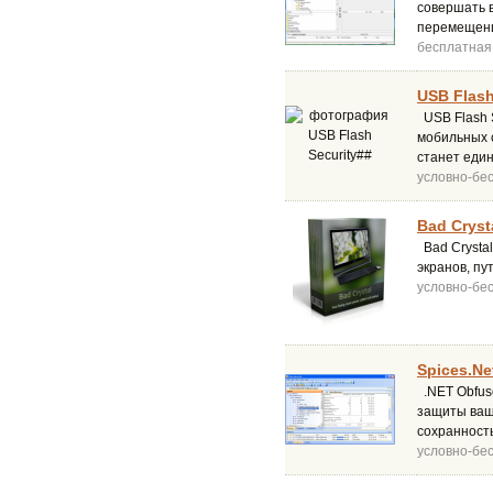
совершать 
перемещени
бесплатная
USB Flash
USB Flash S
мобильных с
станет един
условно-бе
Bad Crysta
Bad Crysta
экранов, пу
условно-бе
Spices.Ne
.NET Obfus
защиты ваши
сохранност
условно-бе