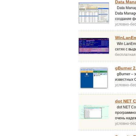
Data Mana
Data Manage
Data Manag
создание ф
условно-бе
WinLanEm
Win LanEm 
сетях с выд
бесплатная
gBurner 2
gBurner – э
известных C
условно-бе
dot NET C
dot NET Cop
программное
очень надеж
условно-бе