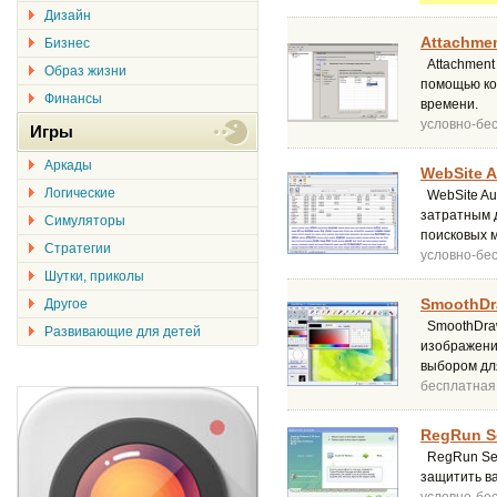
Дизайн
Attachmen
Бизнес
Attachment 
Образ жизни
помощью ко
Финансы
времени.
условно-бе
Игры
Аркады
WebSite A
Логические
WebSite Aud
затратным д
Симуляторы
поисковых 
Стратегии
условно-бе
Шутки, приколы
SmoothDr
Другое
SmoothDraw
Развивающие для детей
изображени
выбором дл
бесплатная
RegRun Se
RegRun Sec
защитить в