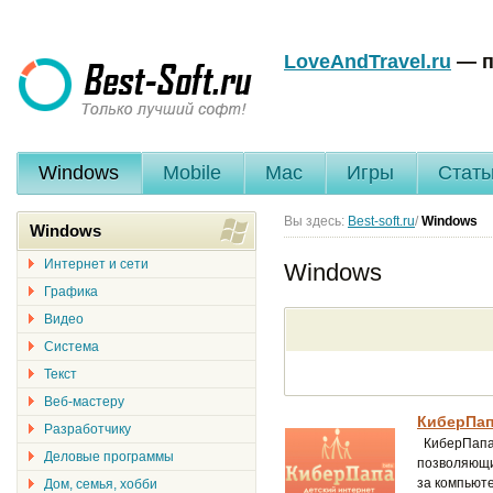
LoveAndTravel.ru
— п
Windows
Mobile
Mac
Игры
Стать
Вы здесь:
Best-soft.ru
/
Windows
Windows
Интернет и сети
Windows
Графика
Видео
Система
Текст
Веб-мастеру
КиберПапа
Разработчику
КиберПапа 
Деловые программы
позволяющи
за компьют
Дом, семья, хобби