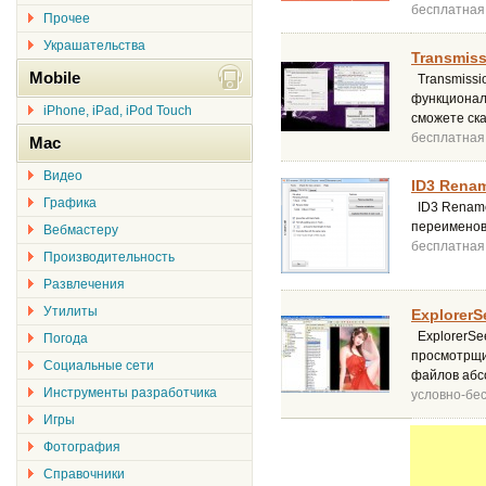
бесплатная
Прочее
Украшательства
Transmiss
Mobile
Transmissi
функционало
iPhone, iPad, iPod Touch
сможете ска
бесплатная
Mac
Видео
ID3 Rename
Графика
ID3 Rename
переименова
Вебмастеру
бесплатная
Производительность
Развлечения
Утилиты
ExplorerS
ExplorerSe
Погода
просмотрщи
Социальные сети
файлов абс
Инструменты разработчика
условно-бе
Игры
Фотография
Справочники