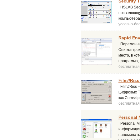
Security 
HSLAB Secur
позволяющу
компьютерам
условно-бе
Rapid Env
Переменные
Они контро
место, в ко
программа,
бесплатная
Film//Riss
Film//Riss 
цифровых ТВ
как Comskip
бесплатная
Personal 
Personal M
информацию
напоминать