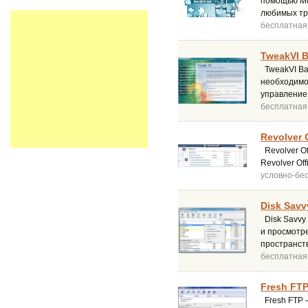
помощью Mus
любимых тр
бесплатная
TweakVI B
TweakVI Bas
необходимос
управление 
бесплатная
Revolver O
Revolver O
Revolver Of
условно-бе
Disk Savv
Disk Savvy 
и просмотр
пространст
бесплатная
Fresh FTP
Fresh FTP 