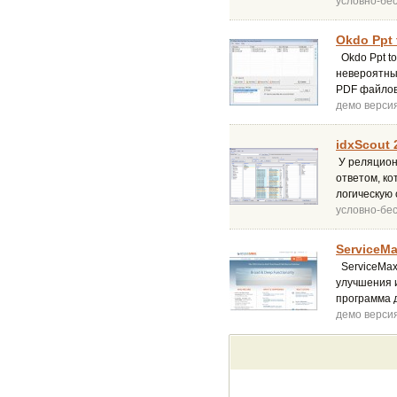
условно-бе
Okdo Ppt 
Okdo Ppt to
невероятны
PDF файлов
демо верси
idxScout 
У реляцион
ответом, к
логическую 
условно-бе
ServiceMa
ServiceMax
улучшения и
программа 
демо верси