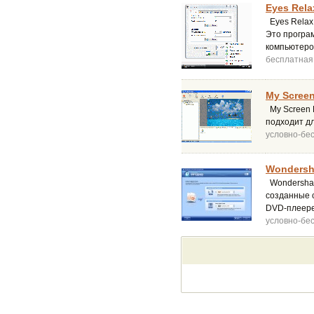
Eyes Rela
Eyes Relax
Это програм
компьютером
бесплатная
My Screen
My Screen R
подходит д
условно-бе
Wondersh
Wondershar
созданные 
DVD-плеере
условно-бе