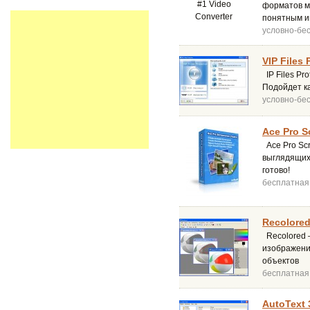
форматов м
понятным и
условно-бе
VIP Files 
IP Files Pr
Подойдет ка
условно-бе
Ace Pro S
Ace Pro Scr
выглядящих 
готово!
бесплатная
Recolored
Recolored 
изображения
объектов
бесплатная
AutoText 