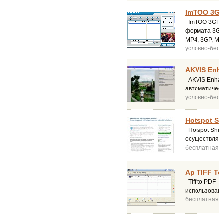
ImTOO 3GP
ImTOO 3GP 
формата 3G
MP4, 3GP, M
условно-бе
AKVIS Enh
AKVIS Enha
автоматичес
условно-бе
Hotspot S
Hotspot Shi
осуществля
бесплатная
Ap TIFF T
Tiff to PDF
использова
бесплатная