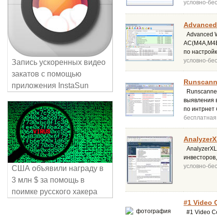
условно-бе
Advanced
Advanced W
AC(M4A,M4B
по настройк
условно-бе
Запись ускоренных видео
закатов с помощью
Runscanne
приложения InstaSun
Runscanner
выявления 
по интрнет 
бесплатная
AnalyzerX
AnalyzerXL
инвесторов,
условно-бе
США объявили награду в
3 млн $ за помощь в
поимке русского хакера
#1 Video 
#1 Video C