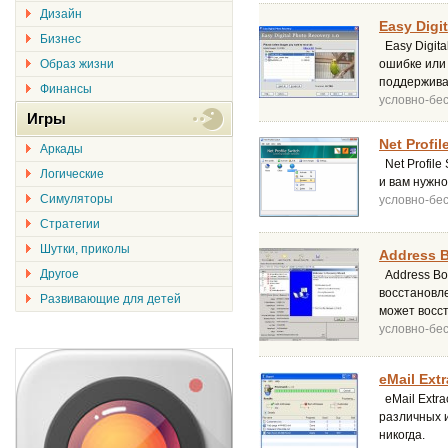
Дизайн
Easy Digi
Бизнес
Easy Digita
Образ жизни
ошибке или 
поддержива
Финансы
условно-бе
Игры
Net Profil
Аркады
Net Profile
Логические
и вам нужно
Симуляторы
условно-бе
Стратегии
Шутки, приколы
Address B
Другое
Address Boo
восстановле
Развивающие для детей
может восст
условно-бе
eMail Extr
eMail Extra
различных и
никогда.