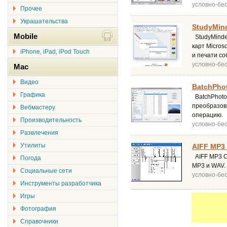
условно-бе
Прочее
Украшательства
StudyMind
Mobile
StudyMinder
карт Micros
iPhone, iPad, iPod Touch
и печати с
условно-бе
Mac
Видео
BatchPhot
Графика
BatchPhoto 
преобразов
Вебмастеру
операцию.
Производительность
условно-бе
Развлечения
Утилиты
AIFF MP3 
AIFF MP3 Co
Погода
MP3 и WAV.
Социальные сети
условно-бе
Инструменты разработчика
Игры
Фотография
Справочники