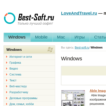
LoveAndTravel.ru
— п
Windows
Mobile
Mac
Игры
Стать
Вы здесь:
Best-soft.ru
/
Windows
Windows
Интернет и сети
Windows
Графика
Видео
Система
Текст
Веб-мастеру
Able Imag
Разработчику
Able Image
Деловые программы
изображений
решением.
Дом, семья, хобби