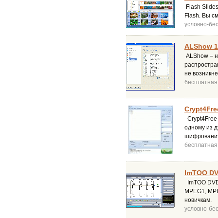
Flash Slide
Flash. Вы 
условно-бе
ALShow 1
ALShow – н
распростра
не возникне
бесплатная
Crypt4Fre
Crypt4Free
одному из д
шифровани
бесплатная
ImTOO DVD
ImTOO DVD 
MPEG1, MPE
новичкам.
условно-бе