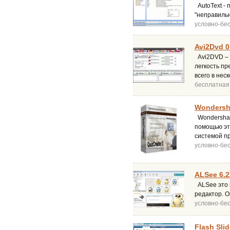
AutoText -
"неправиль
условно-бе
Avi2Dvd 0
Avi2DVD – э
легкость п
всего в нес
бесплатная
Wondersha
Wondershar
помощью эт
системой пр
условно-бе
ALSee 6.2
ALSee это 
редактор. О
условно-бе
Flash Sli