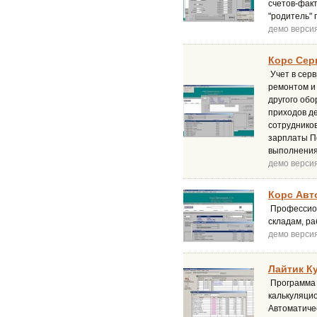
счетов-факт
"родитель" 
демо верси
Корс Сер
Учет в сер
ремонтом и 
другого об
приходов де
сотрудников
зарплаты П
выполнения
демо верси
Корс Авт
Профессион
складам, р
демо верси
Лайтик К
Программа у
калькуляцио
Автоматиче