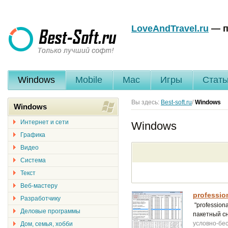
LoveAndTravel.ru
— п
Windows
Mobile
Mac
Игры
Стать
Вы здесь:
Best-soft.ru
/
Windows
Windows
Интернет и сети
Windows
Графика
Видео
Система
Текст
Веб-мастеру
profession
Разработчику
"profession
Деловые программы
пакетный с
условно-бе
Дом, семья, хобби