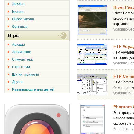
Дизайн
River Past
Бизнес
River Past 
видео из ши
Образ жизни
картинки.
Финансы
условно-бе
Игры
Аркады
FTP Voyag
Логические
FTP Voyage
которого у
Симуляторы
условно-бе
Стратегии
Шутки, приколы
FTP Comm
Другое
FTP Command
безопасном
Развивающие для детей
условно-бе
Phantom 
Эта програ
износа ваше
скорость чт
бесплатная