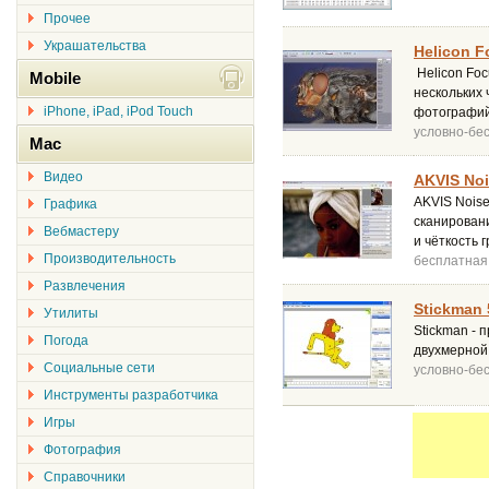
Прочее
Украшательства
Helicon F
Helicon Foc
Mobile
нескольких
iPhone, iPad, iPod Touch
фотографий
условно-бе
Mac
Видео
AKVIS Noi
AKVIS Nois
Графика
сканирован
Вебмастеру
и чёткость 
Производительность
бесплатная
Развлечения
Stickman 
Утилиты
Stickman - 
Погода
двухмерной
Социальные сети
условно-бе
Инструменты разработчика
Игры
Фотография
Справочники