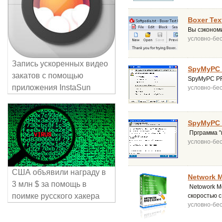
Boxer Text
Вы сэконом
условно-бе
Запись ускоренных видео
SpyMyPC 
закатов с помощью
SpyMyPC PR
приложения InstaSun
условно-бе
SpyMyPC 
Прграмма "
условно-бе
США объявили награду в
Network M
3 млн $ за помощь в
Netowork M
поимке русского хакера
скоростью 
условно-бе