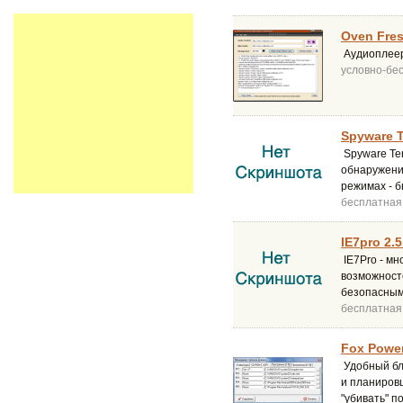
Oven Fres
Аудиоплеер
условно-бе
Spyware T
Spyware Ter
обнаружени
режимах - б
бесплатная
IE7pro 2.5
IE7Pro - мн
возможност
безопасным
бесплатная
Fox Power
Удобный бл
и планиров
"убивать" 