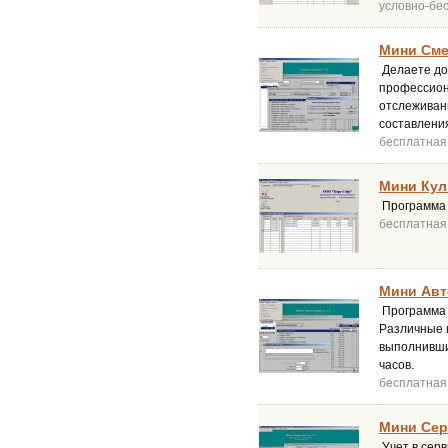
условно-бе
Мини Смет
Делаете до
профессиона
отслеживан
составлени
бесплатная
Мини Кул
Программа У
бесплатная
Мини Авт
Программа 
Различные к
выполнивших
часов.
бесплатная
Мини Сер
Учет в сер