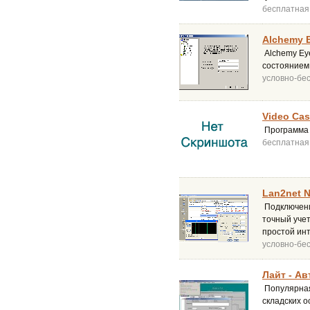
бесплатная
Alchemy E
Alchemy Eye
состоянием
условно-бе
Video Cas
Программа 
бесплатная
Lan2net N
Подключение
точный уче
простой инт
условно-бе
Лайт - Ав
Популярная
складских о