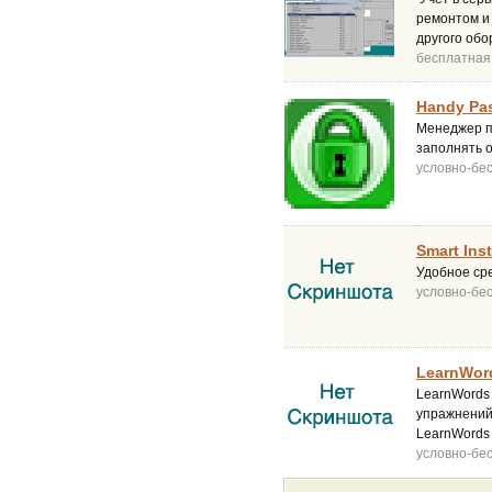
ремонтом и 
другого об
бесплатная
Handy Pa
Менеджер п
заполнять 
условно-бе
Smart Inst
Удобное ср
условно-бе
LearnWor
LearnWords 
упражнений,
LearnWords 
условно-бе