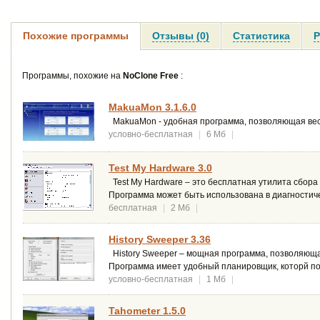
Похожие программы
Отзывы (0)
Статистика
Р
Программы, похожие на
NoClone Free
:
MakuaMon 3.1.6.0
MakuaMon - удобная программа, позволяющая вес
условно-бесплатная
|
6 Мб
|
Test My Hardware 3.0
Test My Hardware – это бесплатная утилита сбор
Программа может быть использована в диагностиче
бесплатная
|
2 Мб
|
History Sweeper 3.36
History Sweeper – мощная программа, позволяюща
Программа имеет удобный планировщик, которй по
условно-бесплатная
|
1 Мб
|
Tahometer 1.5.0