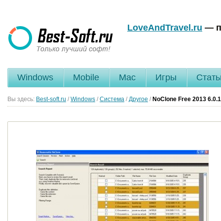
LoveAndTravel.ru
— п
Windows
Mobile
Mac
Игры
Стать
Вы здесь:
Best-soft.ru
/
Windows
/
Система
/
Другое
/
NoClone Free
2013 6.0.1