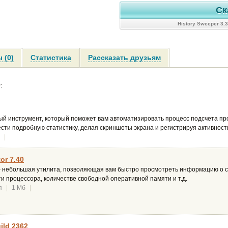
Ск
History Sweeper 3.
 (0)
Статистика
Рассказать друзьям
r
:
ый инструмент, который поможет вам автоматизировать процесс подсчета пр
сти подробную статистику, делая скриншоты экрана и регистрируя активност
|
or 7.40
 - небольшая утилита, позволяющая вам быстро просмотреть информацию о 
ти процессора, количестве свободной оперативной памяти и т.д.
я
|
1 Мб
|
ild 2362