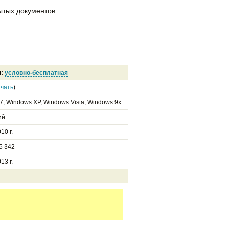
рытых документов
я:
условно-бесплатная
чать
)
7, Windows XP, Windows Vista, Windows 9x
ий
10 г.
5 342
13 г.