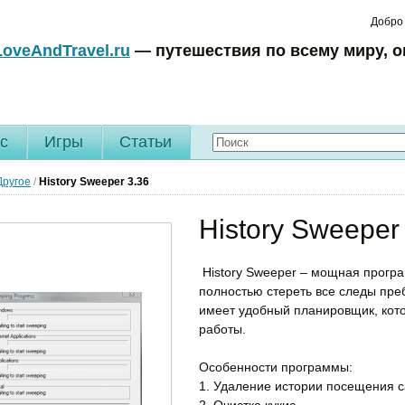
Добро
LoveAndTravel.ru
— путешествия по всему миру, о
c
Игры
Статьи
Другое
/
History Sweeper
3.36
History Sweeper
History Sweeper – мощная прогр
полностью стереть все следы пр
имеет удобный планировщик, кот
работы.
Особенности программы:
1. Удаление истории посещения с
2. Очистка кукис