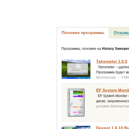
Похожие программы
Отзывы
Программы, похожие на
History Sweepe
Tahometer 1.5.0
Tahometer – удобн
Программа будет ве
бесплатная
|
5 Мб
EF System Monit
EF System Monitor
диске, загруженнос
условно-бесплатна
Dexpot 1.6.10 Bu