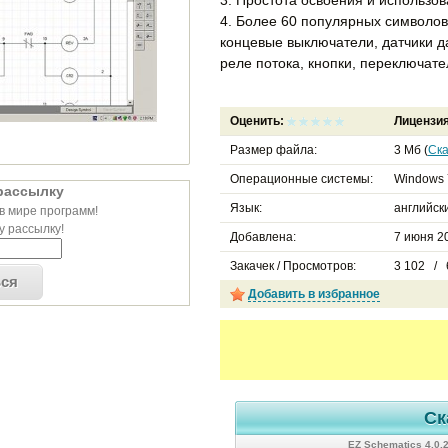
4. Более 60 популярных символов:
концевые выключатели, датчики д
реле потока, кнопки, переключате
Оценить:
Лицензи
Размер файла:
3 Мб (
Ска
Операционные системы:
Windows 
рассылку
Язык:
английск
в мире программ!
 рассылку!
Добавлена:
7 июня 20
Закачек / Просмотров:
3 102 / 
ься
Добавить в избранное
Ск
EZ Schematics 4.0.