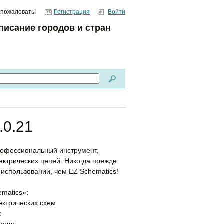
 пожаловать!
Регистрация
Войти
писание городов и стран
.0.21
рофессиональный инструмент,
ктрических цепей. Никогда прежде
использовании, чем EZ Schematics!
matics»:
ектрических схем
с
вания