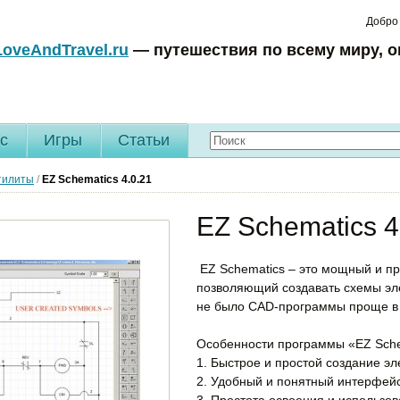
Добро
LoveAndTravel.ru
— путешествия по всему миру, о
c
Игры
Статьи
тилиты
/
EZ Schematics
4.0.21
EZ Schematics 4
EZ Schematics – это мощный и п
позволяющий создавать схемы эле
не было CAD-программы проще в 
Особенности программы «EZ Sche
1. Быстрое и простой создание эл
2. Удобный и понятный интерфей
3. Простота освоения и использо