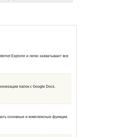
ernet Explorer и легко захватывает все
онизации папок с Google Docs.
вать основные и комплексные функции.