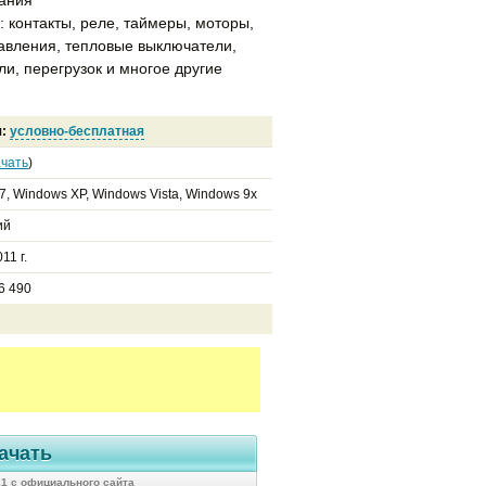
 контакты, реле, таймеры, моторы,
авления, тепловые выключатели,
ли, перегрузок и многое другие
я:
условно-бесплатная
чать
)
7, Windows XP, Windows Vista, Windows 9x
ий
11 г.
6 490
ачать
21 с официального сайта