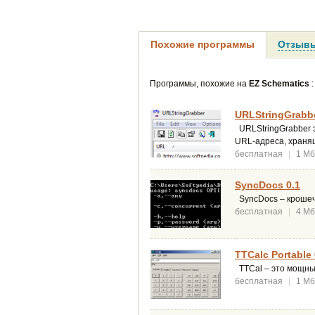
Похожие программы
Отзывы
Программы, похожие на
EZ Schematics
:
URLStringGrabbe
URLStringGrabber э
URL-адреса, хранящ
бесплатная
|
1 Мб
SyncDocs 0.1
SyncDocs – крошечн
бесплатная
|
4 Мб
TTCalc Portable 
TTCal – это мощный
бесплатная
|
1 Мб