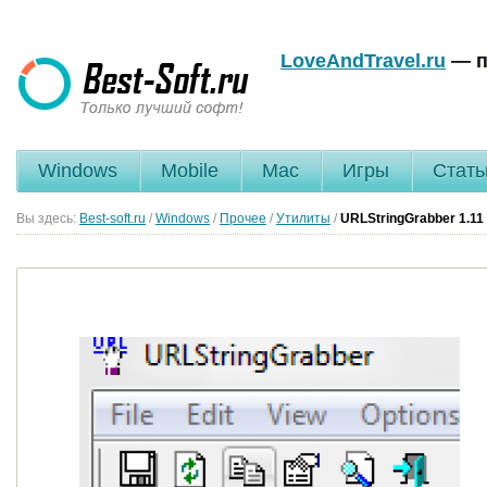
LoveAndTravel.ru
— п
Windows
Mobile
Mac
Игры
Стать
Вы здесь:
Best-soft.ru
/
Windows
/
Прочее
/
Утилиты
/
URLStringGrabber
1.11