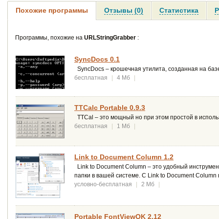
Похожие программы
Отзывы (0)
Статистика
Р
Программы, похожие на
URLStringGrabber
:
SyncDocs 0.1
SyncDocs – крошечная утилита, созданная на базе
бесплатная
|
4 Мб
|
TTCalc Portable 0.9.3
TTCal – это мощный но при этом простой в испол
бесплатная
|
1 Мб
|
Link to Document Column 1.2
Link to Document Column – это удобный инструмен
папки в вашей системе. С Link to Document Column
условно-бесплатная
|
2 Мб
|
Portable FontViewOK 2.12