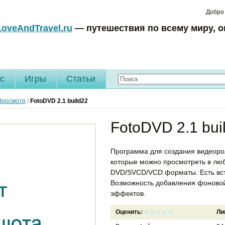
Добро
LoveAndTravel.ru
— путешествия по всему миру, о
c
Игры
Статьи
Просмотр
/
FotoDVD
2.1 build22
FotoDVD 2.1 bui
Программа для создания видеоро
которые можно просмотреть в лю
DVD/SVCD/VCD форматы. Есть вст
Возможность добавления фоновой
эффектов.
Оценить:
Ли