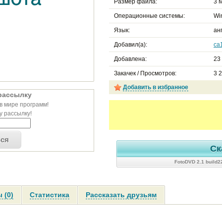
Размер файла:
3 М
Операционные системы:
Wi
Язык:
ан
Добавил(а):
ca
Добавлена:
23
Закачек / Просмотров:
3 
Добавить в избранное
рассылку
в мире программ!
 рассылку!
ься
Ск
FotoDVD 2.1 build
 (0)
Статистика
Рассказать друзьям