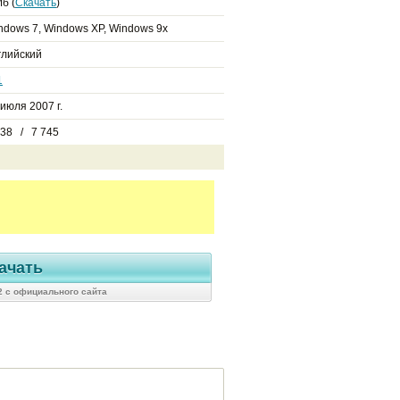
б (
Скачать
)
ndows 7, Windows XP, Windows 9x
глийский
1
 июля 2007 г.
238 / 7 745
ачать
22 с официального сайта