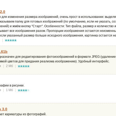
2.0
 для изменения размера изображений, очень прост в использовании: выделя
казываем папку для готовых изображений (по умолчанию, если не указать, со
ний) и жмём кнопку "Старт". Особенности: Тип файла, размер и количество 
ывает все изображения разом. Пропорции изображения остаются неизменным
если указанный размер больше исходного изображения, картинка остается н
|
.61b
дназначен для редактирования фотоизображений в формате JPEG (удаление 
ммой цветов для придания реализма изображению). Удобный интерфейс.
я
|
2 Мб
|
афии в рисунки.
я
|
1 Мб
|
 3.0
ает карикатуры из фотографий.