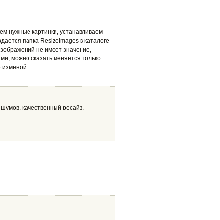
ем нужные картинки, устанавливаем
здается папка ResizeImages в каталоге
изображений не имеет значение,
и, можно сказать меняется только
е изменой.
шумов, качественный ресайз,