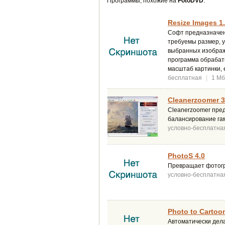
Программы, похожие на
FotoDVD
:
Resize Images 1.
Софт предназначен
требуемы размер, у
выбранных изображе
программа обрабат
масштаб картинки, 
бесплатная
|
1 Мб
Cleanerzoomer 3
Cleanerzoomer пре
балансирование га
условно-бесплатна
PhotoS 4.0
Превращает фотогр
условно-бесплатна
Photo to Cartoon
Автоматически дел