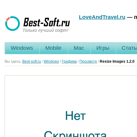
LoveAndTravel.ru
— п
Windows
Mobile
Mac
Игры
Стать
Вы здесь:
Best-soft.ru
/
Windows
/
Графика
/
Просмотр
/
Resize Images
1.2.0