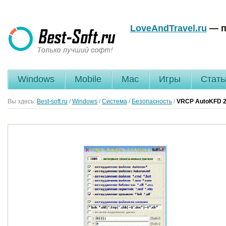
LoveAndTravel.ru
— п
Windows
Mobile
Mac
Игры
Стать
Вы здесь:
Best-soft.ru
/
Windows
/
Система
/
Безопасность
/
VRCP AutoKFD
2