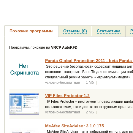
Похожие программы
Отзывы (0)
Статистика
Р
Программы, похожие на
VRCP AutoKFD
:
Panda Global Protection 2011 - beta Panda
Это решение безопасности содержит мощный анти
позволяет настроить Ваш ПК для оптимизации раб
специальный режим работы «Игры/мультимедиа».
условно-бесплатная
|
1 Мб
|
VIP Files Protector 1.2
IP Files Protector – инструмент, позволяющий ши
пользователям, так и достаточно крупным организ
условно-бесплатная
|
2 Мб
|
McAfee SiteAdvisor 3.1.0.175
McAfee SiteAdvisor – это небольшой модуль для поп