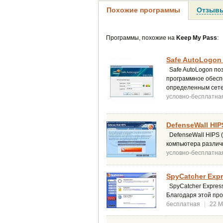
Похожие программы
Отзывы
Программы, похожие на
Keep My Pass
:
Safe AutoLogon 
Safe AutoLogon поз
программное обесп
определенным сете
условно-бесплатна
DefenseWall HIP
DefenseWall HIPS (
компьютера различн
условно-бесплатна
SpyCatcher Expre
SpyCatcher Express
Благодаря этой пр
бесплатная
|
22 