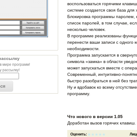
воспользоваться горячими клавиш
системе создается своя база для 
Блокировка программы паролем, 
список паролей, в том случае, ес
несколько человек.
В программе реализованы функции
перенести ваши записи с одного 
необходимости.
Программа запускается в свернут
рассылку
символа «замка» в области уведо
в мире программ!
может запускаться вместе с опер
 рассылку!
Современный, интуитивно-понятн
быстро разобраться в ней без тра
ься
Ну и вдобавок ко всему отсутстви
программу.
Что нового в версии 1.05
Доработан вызов горячих клавиш.
Оценить:
Лиц