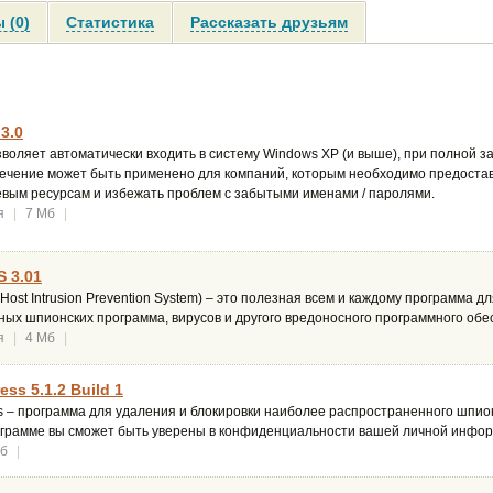
 (0)
Статистика
Рассказать друзьям
3.0
воляет автоматически входить в систему Windows XP (и выше), при полной з
ечение может быть применено для компаний, которым необходимо предостав
вым ресурсам и избежать проблем с забытыми именами / паролями.
я
|
7 Мб
|
S 3.01
Host Intrusion Prevention System) – это полезная всем и каждому программа 
ых шпионских программа, вирусов и другого вредоносного программного обе
я
|
4 Мб
|
ss 5.1.2 Build 1
 – программа для удаления и блокировки наиболее распространенного шпио
ограмме вы сможет быть уверены в конфиденциальности вашей личной инфо
Мб
|