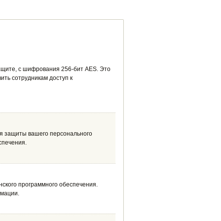
ащите, с шифрования 256-бит AES. Это
ить сотрудникам доступ к
для защиты вашего персонального
спечения.
нского программного обеспечения.
рмации.