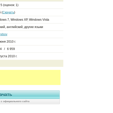
з
5
(оценок:
1
)
 (
Скачать
)
dows 7, Windows XP, Windows Vista
кий, английский, другие языки
rebov
юня 2010 г.
14 / 6 959
густа 2010 г.
ачать
5 с официального сайта