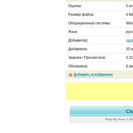
Оценка:
5
и
Размер файла:
4 Мб
Операционные системы:
Win
Язык:
русс
Добавил(а):
yast
Добавлена:
25 и
Закачек / Просмотров:
3 3
Обновлена:
6 ав
Добавить в избранное
Ск
Keep My Pass 1.0