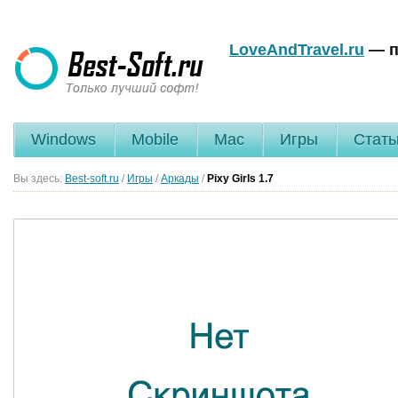
LoveAndTravel.ru
— п
Windows
Mobile
Mac
Игры
Стать
Вы здесь:
Best-soft.ru
/
Игры
/
Аркады
/
Pixy Girls
1.7