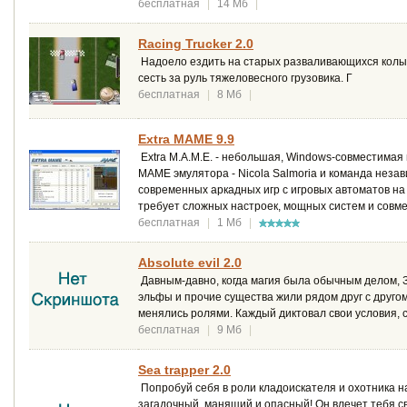
бесплатная
|
14 Мб
|
Racing Trucker 2.0
Надоело ездить на старых разваливающихся колы
сесть за руль тяжеловесного грузовика. Г
бесплатная
|
8 Мб
|
Extra MAME 9.9
Extra M.A.M.E. - небольшая, Windows-совместимая
MAME эмулятора - Nicola Salmoria и команда незав
современных аркадных игр с игровых автоматов на
требует сложных настроек, мощных систем и совм
бесплатная
|
1 Мб
|
Absolute evil 2.0
Давным-давно, когда магия была обычным делом, З
эльфы и прочие существа жили рядом друг с другом
менялись ролями. Каждый диктовал свои условия, 
бесплатная
|
9 Мб
|
Sea trapper 2.0
Попробуй себя в роли кладоискателя и охотника н
загадочный, манящий и опасный! Он влечет тебя 