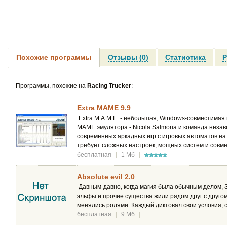
Похожие программы
Отзывы (0)
Статистика
Р
Программы, похожие на
Racing Trucker
:
Extra MAME 9.9
Extra M.A.M.E. - небольшая, Windows-совместимая
MAME эмулятора - Nicola Salmoria и команда незав
современных аркадных игр с игровых автоматов на
требует сложных настроек, мощных систем и совм
бесплатная
|
1 Мб
|
Absolute evil 2.0
Давным-давно, когда магия была обычным делом, З
эльфы и прочие существа жили рядом друг с другом
менялись ролями. Каждый диктовал свои условия, 
бесплатная
|
9 Мб
|