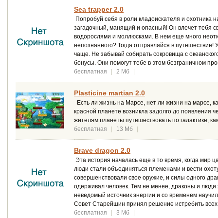
Sea trapper 2.0
Попробуй себя в роли кладоискателя и охотника н
загадочный, манящий и опасный! Он влечет тебя 
водорослями и моллюсками. В нем еще много неотк
непознанного? Тогда отправляйся в путешествие! У
чаще. Не забывай собирать сокровища с океанского
бонусы. Они помогут тебе в этом безграничном пр
бесплатная
|
2 Мб
|
Plasticine martian 2.0
Есть ли жизнь на Марсе, нет ли жизни на марсе, к
красной планете возникла задолго до появления ч
жителям планеты путешествовать по галактике, ка
бесплатная
|
13 Мб
|
Brave dragon 2.0
Эта история началась еще в то время, когда мир 
люди стали объединяться племенами и вести охоту
совершенствовали свое оружие, и силы одного дра
одерживал человек. Тем не менее, драконы и люди 
неведомый источник энергии и со временем научи
Совет Старейшин принял решение истребить всех д
бесплатная
|
3 Мб
|