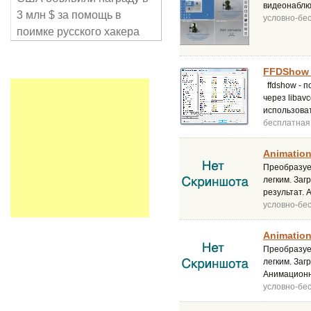
видеонаблю
3 млн $ за помощь в
условно-бе
поимке русского хакера
FFDShow 
ffdshow - 
через libav
использоват
бесплатная
Animation
Преобразуе
легким. Заг
результат. 
условно-бе
Animation
Преобразуе
легким. Заг
Анимационны
условно-бе