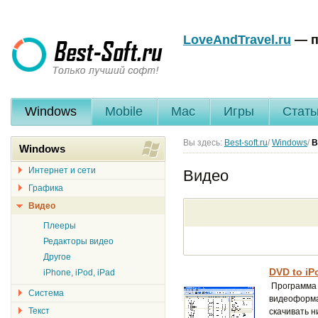
LoveAndTravel.ru
— п
Windows
Mobile
Mac
Игры
Стать
Вы здесь:
Best-soft.ru
/
Windows
/
В
Windows
Интернет и сети
Видео
Графика
Видео
Плееры
Редакторы видео
Другое
DVD to iP
iPhone, iPod, iPad
Программа 
Система
видеоформа
Текст
скачивать н