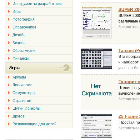
Инструменты разработчика
SUPER 200
Игры
SUPER 2008
Фотография
различные 
бесплатная
Справочники
Дизайн
Бизнес
Tansee iP
Образ жизни
Эта програм
Финансы
и наоборот.
Игры
условно-бе
Аркады
Говорит 
Логические
Чтение вслу
Симуляторы
вычисление 
бесплатная
Стратегии
Шутки, приколы
25 Frame 
Другое
Простая пр
Развивающие для детей
бесплатная