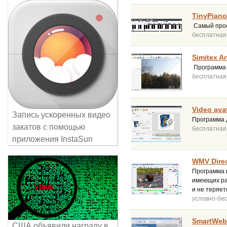
TinyPiano
Самый прос
бесплатная
Simitex A
Программа п
бесплатная
Video avat
Запись ускоренных видео
Программа д
закатов с помощью
бесплатная
приложения InstaSun
WMV Direc
Программа 
имеющих ра
и не теряет
условно-бе
SmartWeb
США объявили награду в