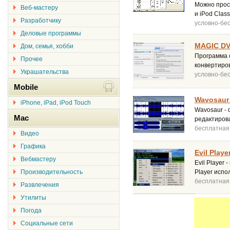
Можно просм
Веб-мастеру
и iPod Class
Разработчику
условно-бе
Деловые программы
MAGIC DV
Дом, семья, хобби
Программа 
Прочее
конвертиро
Украшательства
условно-бе
Mobile
Wavosaur 
iPhone, iPad, iPod Touch
Wavosaur -
Mac
редактирова
бесплатная
Видео
Графика
Evil Playe
Вебмастеру
Evil Player
Производительность
Player испо
бесплатная
Развлечения
Утилиты
Погода
Социальные сети