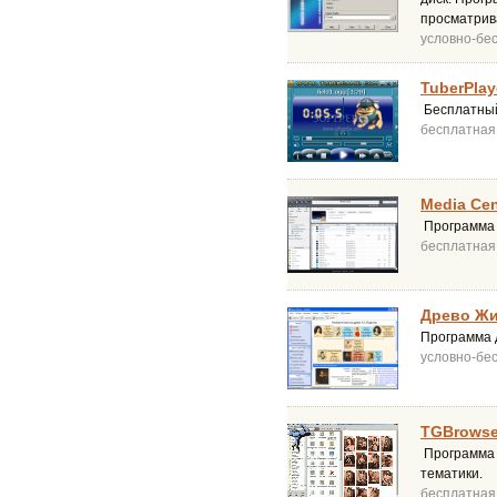
просматрив
условно-бе
TuberPlay
Бесплатный
бесплатная
Media Cen
Программа 
бесплатная
Древо Жи
Программа 
условно-бе
TGBrowse
Программа 
тематики.
бесплатная