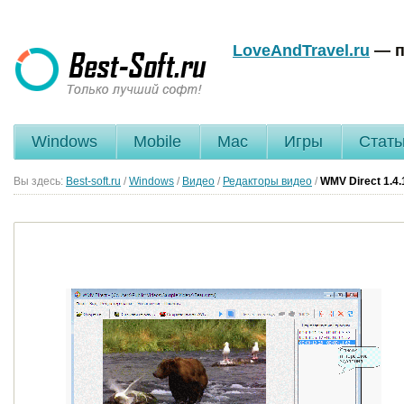
LoveAndTravel.ru
— п
Windows
Mobile
Mac
Игры
Стать
Вы здесь:
Best-soft.ru
/
Windows
/
Видео
/
Редакторы видео
/
WMV Direct
1.4.