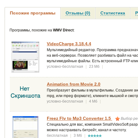
Похожие программы
Отзывы (0)
Статистика
Р
Программы, похожие на
WMV Direct
:
VideoCharge 3.18.4.4
Мультимедийный редактор. Программа предназначе
на веб-серверах. Позволяет разбивать файл на ча
мультимедийные файлы. Есть встроенный FTP-клие
условно-бесплатная
|
23 Мб
|
Animation from Movie 2.0
Преобразует фильмы в мультфильмы. Создание анима
mpg, или mpeg формате), кликните мышкой и смотр
условно-бесплатная
|
4 Мб
|
Freez Flv to Mp3 Converter 1.5
Выбор ре
Специально для вас, компания SmallVideoSoft разр
можно настраивать битрейт, канал и частоту.
бесплатная
|
3 Мб
|