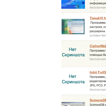
информации
бесплатная
TweakVI h
Программа 
настроек, 
расширена 
условно-бе
CipherWal
Программа C
помощью Вы
бесплатная
Inbit Full
Программа 
редактирова
JPG, PCD, P
бесплатная
ScimoreD
ScimoreDB 