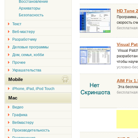
Восстановление
Архиваторы
HD Tune 2
Безопасность
Программа 
скорость сч
Текст
бесплатная
Веб-мастеру
Разработчику
Visual Pa
Деловые программы
Visual Patc
Дом, семья, хобби
разработан 
чтобы научи
Прочее
условно-бе
Украшательства
Mobile
AIM Fix 1.
Эта бесплат
iPhone, iPad, iPod Touch
бесплатная
Mac
Видео
Графика
Вебмастеру
Производительность