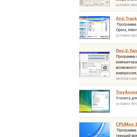
условно-бе
Anti Track
Программа 
Opera, Inter
условно-бе
Dev-2-Yan
Программа 
компьютера
возможност
компрессия
бесплатная
TrayAcces
Утилита для
условно-бе
CPUMon 1
Программа д
текущий мо