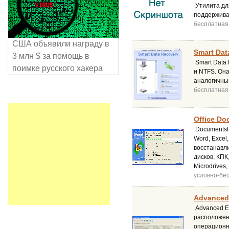
Утилита дл
поддержива
бесплатная
США объявили награду в
Smart Dat
3 млн $ за помощь в
Smart Data
поимке русского хакера
и NTFS. Он
аналогичным
бесплатная
Office Do
DocumentsRe
Word, Excel
восстанавл
дисков, КПК,
Microdrives,
условно-бе
Advanced 
Advanced E
расположен
операционны