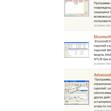
Программа 
повреждены
защищена S
возможна р
пользовател
условно-бе
Elcomsoft
Elcomsoft D
паролей к 
паролей Wi
модуль Adob
NTLM при ис
условно-бе
Advanced
Программа,
ограничени
паролей: us
обеспечивае
других дей
установлен
атака по сл
условно-бе