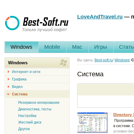
LoveAndTravel.ru
— п
Windows
Mobile
Mac
Игры
Стать
Вы здесь:
Best-soft.ru
/
Windows
/
С
Windows
Интернет и сети
Система
Графика
Видео
Система
Резервное копирование
Диагностика, тесты
Directory 
Настройка
Программа 
Жесткий диск
в системе. 
Другое
условно-бе