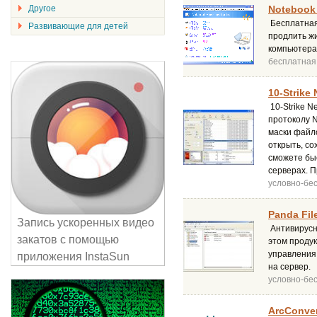
Другое
Notebook 
Бесплатная
Развивающие для детей
продлить ж
компьютера
бесплатная
10-Strike 
10-Strike N
протоколу N
маски файл
открыть, со
сможете бы
серверах. 
условно-бе
Panda Fil
Запись ускоренных видео
Антивирусн
закатов с помощью
этом проду
управления
приложения InstaSun
на сервер.
условно-бе
ArcConver