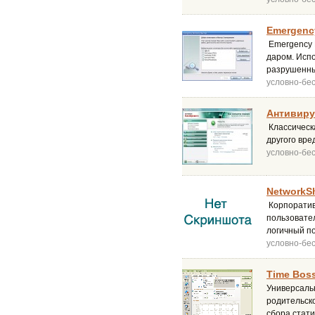
Emergency
Emergency 
даром. Исп
разрушенны
условно-бе
Антивиру
Классическа
другого вре
условно-бе
NetworkSh
Корпоративн
пользовател
логичный по
условно-бе
Time Boss
Универсаль
родительско
сбора стати