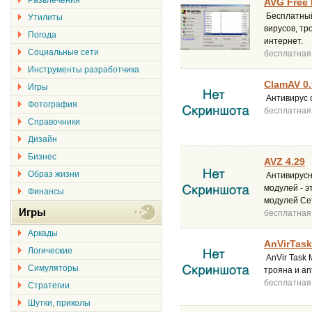
Развлечения
AVG Free 
Бесплатный
Утилиты
вирусов, т
Погода
интернет.
Социальные сети
бесплатная
Инструменты разработчика
ClamAV 0.
Игры
Антивирус 
Фотография
бесплатная
Справочники
Дизайн
Бизнес
AVZ 4.29
Образ жизни
Антивирусн
модулей - э
Финансы
модулей Сет
Игры
бесплатная
Аркады
AnVirTask
Логические
AnVir Task 
Симуляторы
трояна и an
бесплатная
Стратегии
Шутки, приколы