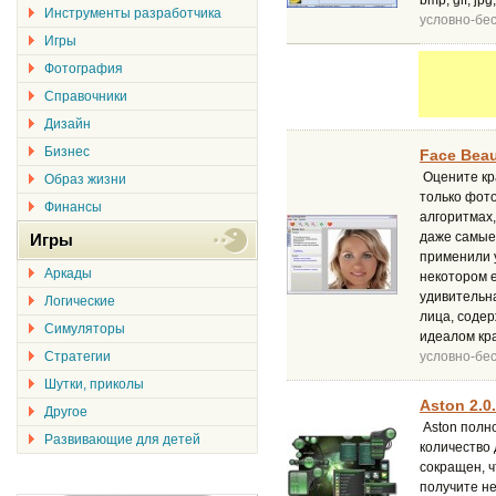
bmp, gif, j
Инструменты разработчика
условно-бе
Игры
Фотография
Справочники
Дизайн
Бизнес
Face Beau
Оцените кра
Образ жизни
только фото
Финансы
алгоритмах,
даже самые 
Игры
применили 
Аркады
некотором е
удивительн
Логические
лица, соде
Симуляторы
идеалом кр
Стратегии
условно-бе
Шутки, приколы
Aston 2.0
Другое
Aston полн
Развивающие для детей
количество
сокращен, ч
получите н