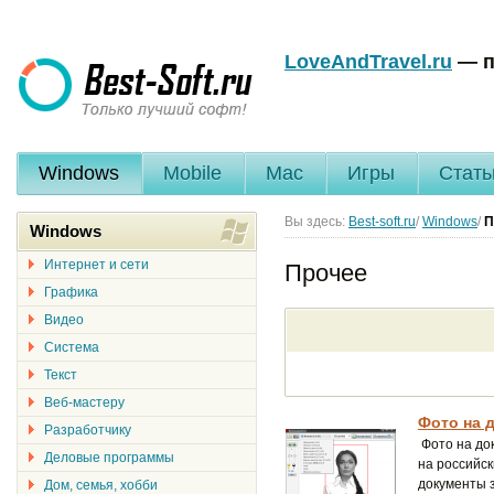
LoveAndTravel.ru
— п
Windows
Mobile
Mac
Игры
Стать
Вы здесь:
Best-soft.ru
/
Windows
/
П
Windows
Интернет и сети
Прочее
Графика
Видео
Система
Текст
Веб-мастеру
Фото на 
Разработчику
Фото на до
Деловые программы
на российск
документы з
Дом, семья, хобби