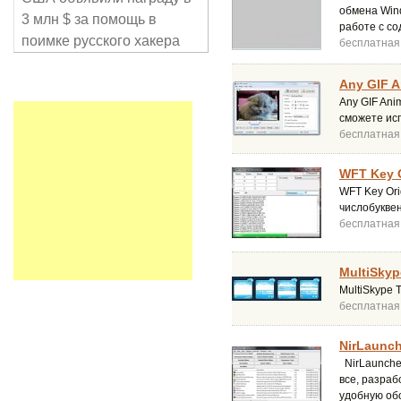
обмена Win
3 млн $ за помощь в
работе с с
поимке русского хакера
бесплатная
Any GIF A
Any GIF Ani
сможете исп
бесплатная
WFT Key O
WFT Key Ori
числобукве
бесплатная
MultiSkyp
MultiSkype 
бесплатная
NirLaunch
NirLauncher
все, разраб
удобную обо