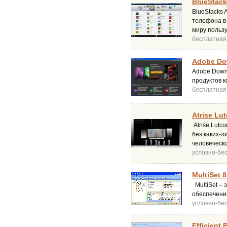
BlueStack
BlueStacks 
телефона в
миру пользу
бесплатная
Adobe Dow
Adobe Downl
продуктов 
бесплатная
Atrise Lut
Atrise Lutc
без каких-л
человеческо
условно-бе
MultiSet 8
MultiSet – 
обеспечения
условно-бе
Efficient