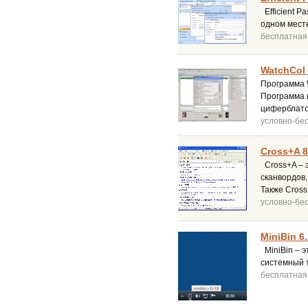
Efficient P
одном месте
бесплатная
WatchCol 
Программа 
Программа п
циферблато
условно-бе
Cross+A 8
Cross+A – 
сканвордов,
Также Cross
условно-бе
MiniBin 6.
MiniBin – э
системный т
бесплатная