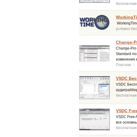
бесплатная
WorkingTi
WorkingTime
условно-бе
Change-Pr
Change-Pro 
Standard по
изменения 
Платная
|
VSDC Бес
VSDC Беспл
аудиграббер
бесплатная
VSDC Free
VSDC Free 
все основн
бесплатная