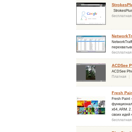
StrokesPl
StrokesPlu
бесплатная
NetworkTr
NetworkTraf
перехватыв
бесплатная
ACDSee Ph
ACDSee Phot
Платная
|
Fresh Pain
Fresh Paint
функционал
x64, ARM. 
своих идей 
бесплатная