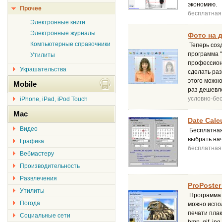
экономию.
Прочее
бесплатная
Электронные книги
Электронные журналы
Фото на 
Компьютерные справочники
Теперь соз
программа 
Утилиты
профессион
Украшательства
сделать раз
этого можно
Mobile
раз дешевл
условно-бе
iPhone, iPad, iPod Touch
Mac
Date Calcu
Видео
Бесплатная
выбрать нач
Графика
бесплатная
Вебмастеру
Производительность
Развлечения
ProPoster
Утилиты
Программа 
Погода
можно испо
печати плак
Социальные сети