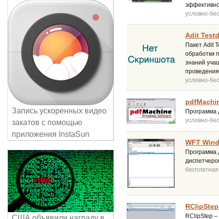
эффективно
условно-бе
Adit Test
Пакет Adit 
обработки п
знаний уча
проведения
условно-бе
pdfMachin
Запись ускоренных видео
Программа 
условно-бе
закатов с помощью
приложения InstaSun
WFT Wind
Программа 
диспетчером
бесплатная
RClipStep
RClipStep –
США объявили награду в