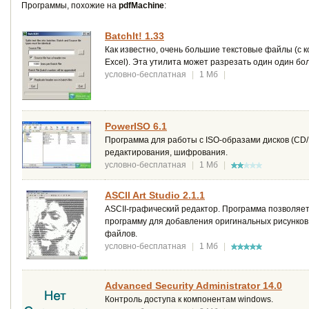
Программы, похожие на
pdfMachine
:
BatchIt! 1.33
Как известно, очень большие текстовые файлы (с 
Excel). Эта утилита может разрезать один один бо
условно-бесплатная
|
1 Мб
|
PowerISO 6.1
Программа для работы с ISO-образами дисков (CD
редактирования, шифрования.
условно-бесплатная
|
1 Мб
|
ASCII Art Studio 2.1.1
ASCII-графический редактор. Программа позволяет
программу для добавления оригинальных рисунков
файлов.
условно-бесплатная
|
1 Мб
|
Advanced Security Administrator 14.0
Контроль доступа к компонентам windows.