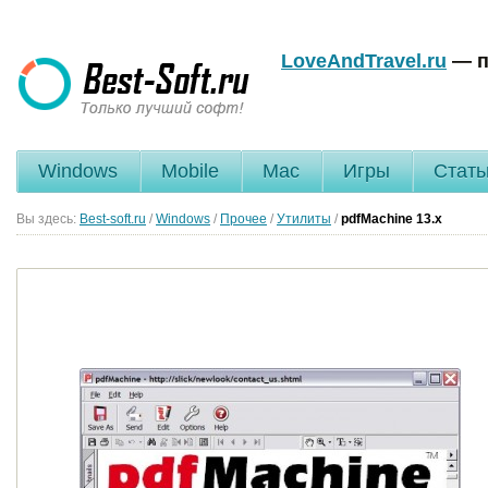
LoveAndTravel.ru
— п
Windows
Mobile
Mac
Игры
Стать
Вы здесь:
Best-soft.ru
/
Windows
/
Прочее
/
Утилиты
/
pdfMachine
13.x