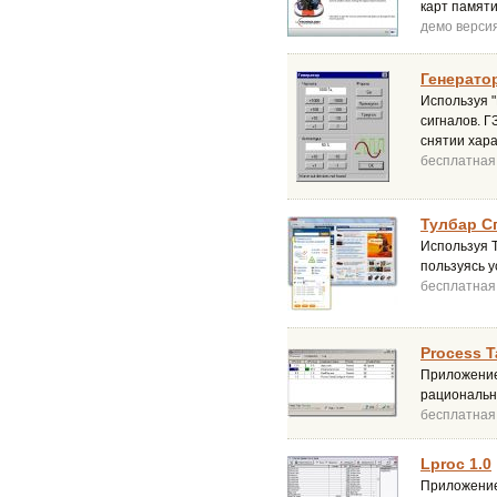
карт памят
демо верси
Генерато
Используя "
сигналов. Г
снятии хара
бесплатная
Тулбар С
Используя 
пользуясь 
бесплатная
Process T
Приложение 
рациональн
бесплатная
Lproc 1.0
Приложение