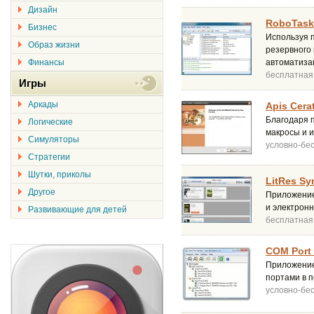
Дизайн
RoboTask 
Бизнес
Используя 
Образ жизни
резервного 
Финансы
автоматиза
бесплатная
Игры
Аркады
Apis Cerat
Благодаря п
Логические
макросы и и
Симуляторы
условно-бе
Стратегии
Шутки, приколы
LitRes Sy
Другое
Приложение
и электронн
Развивающие для детей
бесплатная
COM Port S
Приложение
портами в 
условно-бе