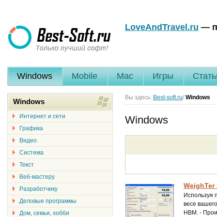
LoveAndTravel.ru
— п
Windows
Mobile
Mac
Игры
Стать
Вы здесь:
Best-soft.ru
/
Windows
Windows
Интернет и сети
Windows
Графика
Видео
Система
Текст
Веб-мастеру
WeighTer 
Разработчику
Используя 
Деловые программы
весе вашег
HBM. - Про
Дом, семья, хобби