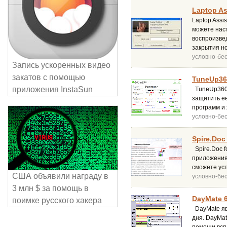
Laptop As
Laptop Assi
можете нас
воспроизвед
закрытия но
условно-бе
Запись ускоренных видео
закатов с помощью
TuneUp36
приложения InstaSun
TuneUp360 
защитить ее
программ и 
условно-бе
Spire.Doc 
Spire.Doc f
приложения 
сможете уст
США объявили награду в
условно-бе
3 млн $ за помощь в
DayMate 6
поимке русского хакера
DayMate яв
дня. DayMat