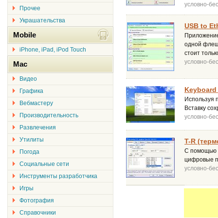
условно-бе
Прочее
Украшательства
USB to Et
Mobile
Приложение 
одной флеш 
iPhone, iPad, iPod Touch
стоит тольк
условно-бе
Mac
Видео
Keyboard
Графика
Используя п
Вебмастеру
Вставку сох
Производительность
условно-бе
Развлечения
Утилиты
T-R (терм
С помощью у
Погода
цифровые п
Социальные сети
условно-бе
Инструменты разработчика
Игры
Фотография
Справочники