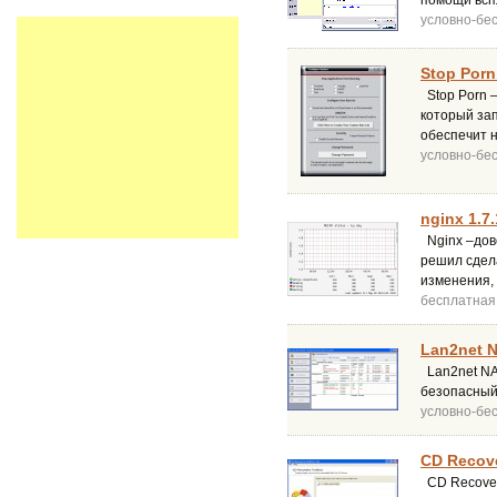
помощи всп
условно-бе
Stop Porn
Stop Porn 
который за
обеспечит 
условно-бе
nginx 1.7.
Nginx –дово
решил сдела
изменения, 
бесплатная
Lan2net N
Lan2net NAT
безопасный 
условно-бе
CD Recove
CD Recover