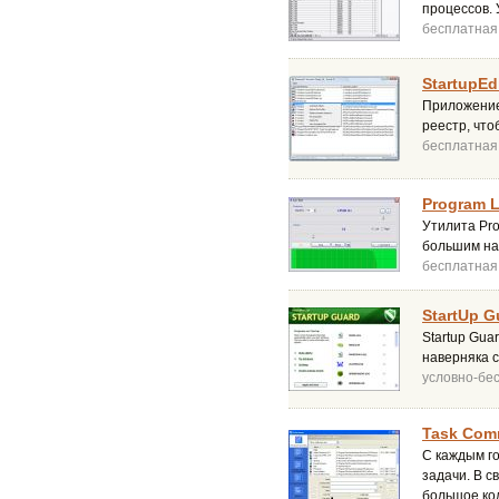
процессов.
бесплатная
StartupEdi
Приложение 
реестр, что
бесплатная
Program L
Утилита Pr
большим на
бесплатная
StartUp G
Startup Gua
наверняка с
условно-бе
Task Com
С каждым г
задачи. В с
большое ко