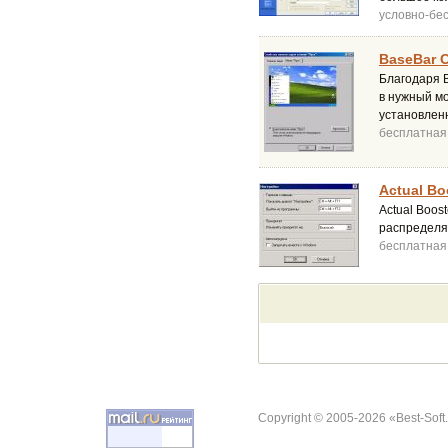
условно-бе
BaseBar C
Благодаря B
в нужный мо
установленн
бесплатная
Actual Bo
Actual Boos
распределя
бесплатная
Copyright © 2005-2026 «Best-Soft.