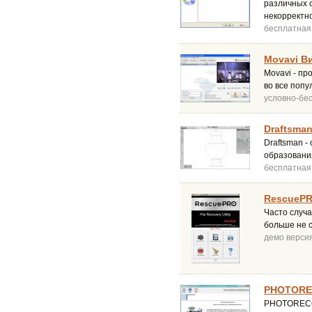
различных 
некорректн
бесплатная
Movavi В
Movavi - пр
во все попу
условно-бе
Draftsman
Draftsman -
образовани
бесплатная
RescuePRO
Часто случ
больше не 
демо верси
PHOTOREC
PHOTORECOV