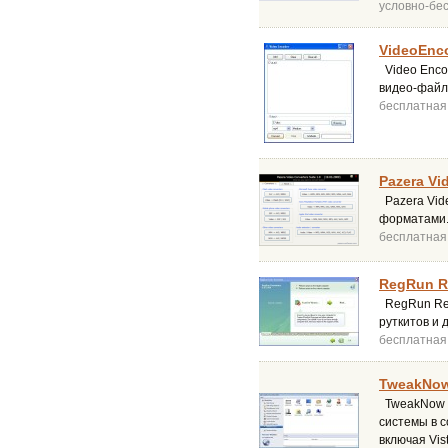
условно-бе
VideoEnco
Video Enco
видео-файл
бесплатная
Pazera Vi
Pazera Vid
форматами.
бесплатная
RegRun Re
RegRun Rea
руткитов и
бесплатная
TweakNow
TweakNow P
системы в с
включая Vis