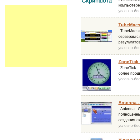
компьютере
условно-бе
TubeMaest
TubeMaestr
серверам с
результатов
условно-бе
ZoneTick 
ZoneTick –
более продв
условно-бе
Antenna -
Antenna - W
полноценных
создания лю
условно-бе
Напомина