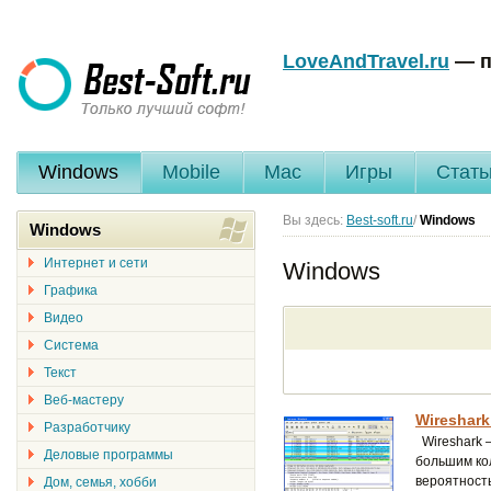
LoveAndTravel.ru
— п
Windows
Mobile
Mac
Игры
Стать
Вы здесь:
Best-soft.ru
/
Windows
Windows
Интернет и сети
Windows
Графика
Видео
Система
Текст
Веб-мастеру
Wireshark
Разработчику
Wireshark 
Деловые программы
большим ко
вероятность
Дом, семья, хобби