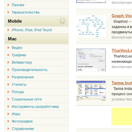
бесплатная
Прочее
Украшательства
Graph Visu
Mobile
Graphviz –
заданны в в
iPhone, iPad, iPod Touch
продвинутые
бесплатная
Mac
Видео
ThaiVocLe
Графика
ThaiVocLea
начинающих
Вебмастеру
бесплатная
Производительность
Развлечения
Tarma Inst
Утилиты
Tarma Inst
Погода
процесс соз
Социальные сети
условно-бе
Инструменты разработчика
Игры
Фотография
Справочники