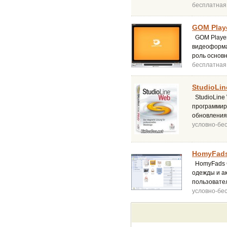
бесплатная
GOM Playe
GOM Player
видеоформат
роль основн
бесплатная
StudioLin
StudioLine 
программиро
обновления 
условно-бе
HomyFads 
HomyFads Cl
одежды и ак
пользовател
условно-бе