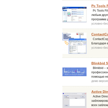
Pc Tools F
Pc Tools F
любым друг
программа 
условно-бе
ContactCo
ContactCop
Благодаря 
условно-бе
Blinkbid 5
Blinkbid – 
профессиона
помощью не
демо верси
Active Di
Active Dire
заблокиров
всех забло