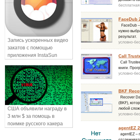
бесплатная
FaceDub 
FaceDub – 
нужно выбра
результат.
Запись ускоренных видео
условно-бе
закатов с помощью
приложения InstaSun
Call Trust
Call Trust
книги. Про
условно-бе
BKF Recov
Recover Da
(BKF), кот
США объявили награду в
любой слож
условно-бе
3 млн $ за помощь в
поимке русского хакера
agentEZ 2
agentEZ – 
отслеживат