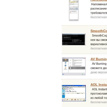
Напоминалк
расписание
требователь
бесплатная
SmoothCo
SmoothCopy
нее вы смо
вариативно
бесплатная
AV Burnin
AV Burning
сможете де
демо верси
AOL Insta
AOL Instan
протоколам
из любой то
бесплатная