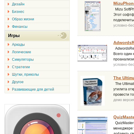
MizuPhone
Дизайн
Mizu SoftP
Бизнес
Этот софтф
Образ жизни
подключитьс
условно-бе
Финансы
Игры
AdwordsRe
Аркады
AdwordsRep
Логические
Всего один 
проанализи
Симуляторы
условно-бе
Стратегии
Шутки, приколы
The Ultim
Другое
The Ultimat
утилита от
Развивающие для детей
провести то
демо верси
QuizMaste
QuizMaster 
менеджере у
добавить св