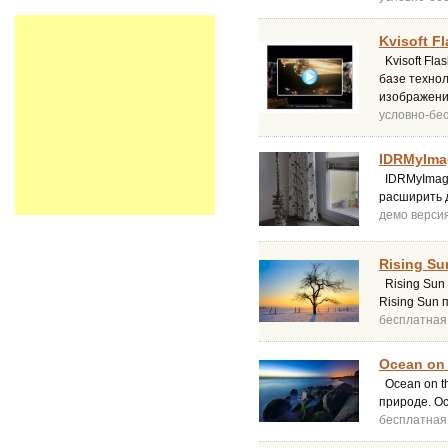
Kvisoft Fl
Kvisoft Fla
базе технол
изображени
условно-бе
IDRMyIma
IDRMyImage
расширить 
демо верси
Rising Su
Rising Sun 
Rising Sun
бесплатная
Ocean on 
Ocean on th
природе. O
бесплатная