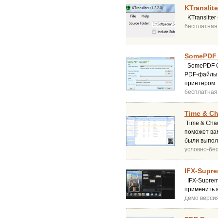
KTranslite
KTranslite
бесплатная
SomePDF C
SomePDF Cr
PDF-файлы.
принтером.
бесплатная
Time & Ch
Time & Chao
поможет вам
были выпол
условно-бе
IFX-Supre
IFX-Suprem
применить к
демо верси