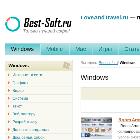
LoveAndTravel.ru
— п
Windows
Mobile
Mac
Игры
Стать
Вы здесь:
Best-soft.ru
/
Windows
Windows
Интернет и сети
Windows
Графика
Видео
Система
Текст
Веб-мастеру
Room Arra
Разработчику
Room Arran
Деловые программы
спланирова
условно-бе
Дом, семья, хобби