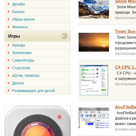
Snow Mou
Дизайн
Snow Mount
Бизнес
природе. S
бесплатная
Образ жизни
Финансы
Town Suns
Игры
Town Sunset
городским 
Аркады
разрешени
Логические
бесплатная
Симуляторы
C4 CPU 1.
Стратегии
C4 CPU – н
Шутки, приколы
и загруженн
Другое
бесплатная
Развивающие для детей
AnyFileBa
AnyFileBac
файлов в р
может сжим
условно-бе