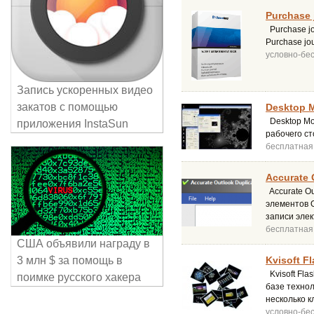
Purchase 
Purchase jo
Purchase jo
условно-бе
Запись ускоренных видео
закатов с помощью
Desktop M
Desktop Mo
приложения InstaSun
рабочего ст
бесплатная
Accurate 
Accurate Ou
элементов O
записи элек
бесплатная
США объявили награду в
3 млн $ за помощь в
Kvisoft Fl
Kvisoft Fla
поимке русского хакера
базе технол
несколько к
условно-бе