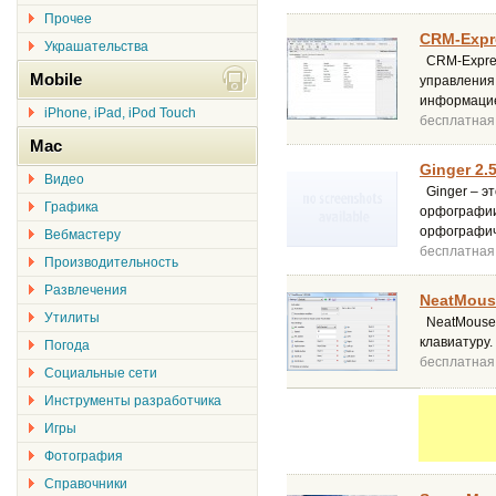
Прочее
CRM-Expre
Украшательства
CRM-Express
Mobile
управления
информацие
iPhone, iPad, iPod Touch
бесплатная
Mac
Ginger 2.
Видео
Ginger – э
Графика
орфографии 
орфографич
Вебмастеру
бесплатная
Производительность
Развлечения
NeatMouse
Утилиты
NeatMouse 
клавиатуру.
Погода
бесплатная
Социальные сети
Инструменты разработчика
Игры
Фотография
Справочники