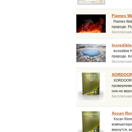
Flames Wa
Flames Wall
природе. F
бесплатная
Incredible
Incredible 
природе. In
бесплатная
XORDOOR 
XORDOOR Re
проверяемо
они не верн
бесплатная
Xscan Rem
Xscan Remo
компьютере
вернутся, к