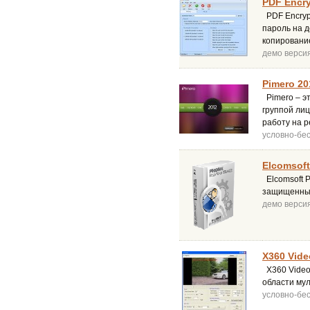
PDF Encry
PDF Encryp
пароль на д
копирование
демо верси
Pimero 20
Pimero – э
группой лиц
работу на р
условно-бе
Elcomsoft
Elcomsoft P
защищенным 
демо верси
X360 Vide
X360 Video 
области мул
условно-бе