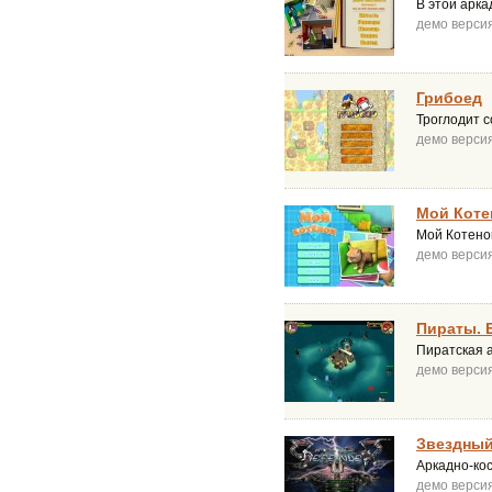
В этой арка
демо верси
Грибоед
Троглодит с
демо верси
Мой Коте
Мой Котено
демо верси
Пираты. 
Пиратская а
демо верси
Звездный
Аркадно-ко
демо верси