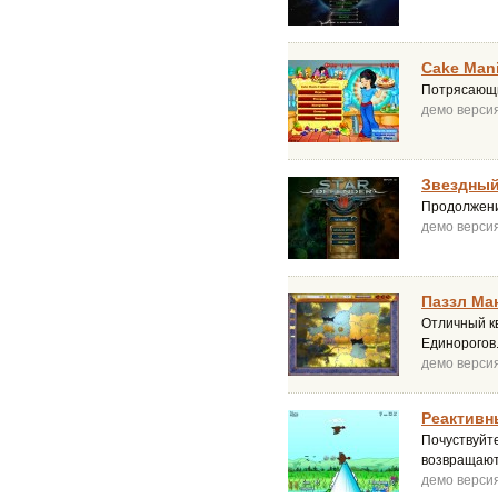
Cake Man
Потрясающи
демо верси
Звездный
Продолжени
демо верси
Паззл Ма
Отличный к
Единорогов
демо верси
Реактивн
Почуствуйте
возвращают
демо верси