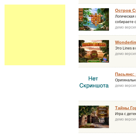
Остров 
Логическая
собираете 
демо верси
Wonderli
Это Lines в
демо верси
Пасьянс:
Оригинальн
демо верси
Тайны Го
Игра с дет
демо верси