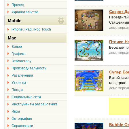
Прочее
Секрет Д
Украшательства
Передвигай
Mobile
Священный 
демо верси
iPhone, iPad, iPod Touch
Mac
Птички Н
Видео
Веселые пр
демо верси
Графика
Вебмастеру
Производительность
Супер Бо
Развлечения
В этой заме
Утилиты
монстров!
демо верси
Погода
Социальные сети
Инструменты разработчика
Игры
Фотография
Bubble O
Справочники