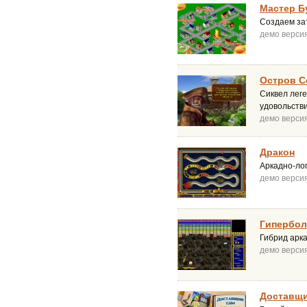
Мастер Б
Создаем за
демо верси
Остров С
Сиквел лег
удовольств
демо верси
Дракон
Аркадно-лог
демо верси
Гипербо
Гибрид арк
демо верси
Доставщ