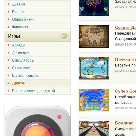
Забавная ко
Дизайн
демо верси
Бизнес
Образ жизни
Финансы
Секрет Д
Передвигай
Игры
Священный 
демо верси
Аркады
Логические
Птички Н
Симуляторы
Веселые пр
Стратегии
демо верси
Шутки, приколы
Другое
Развивающие для детей
Супер Бо
В этой заме
монстров!
демо верси
Боулинг
Симулятор и
дома.