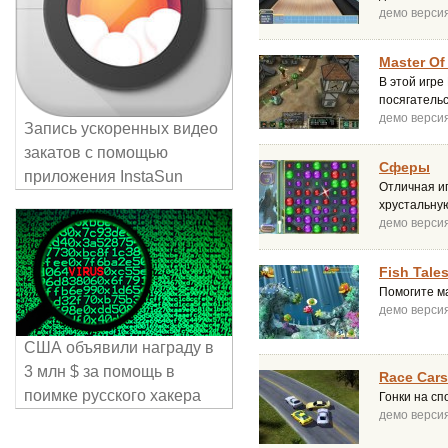
демо верси
Master Of
В этой игр
посягатель
демо верси
Запись ускоренных видео
закатов с помощью
Сферы
приложения InstaSun
Отличная и
хрустальную
демо верси
Fish Tale
Помогите ма
демо верси
США объявили награду в
3 млн $ за помощь в
Race Cars
поимке русского хакера
Гонки на сп
демо верси