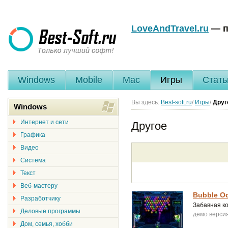
LoveAndTravel.ru
— п
Windows
Mobile
Mac
Игры
Стать
Вы здесь:
Best-soft.ru
/
Игры
/
Друг
Windows
Интернет и сети
Другое
Графика
Видео
Система
Текст
Веб-мастеру
Bubble O
Разработчику
Забавная ко
Деловые программы
демо верси
Дом, семья, хобби