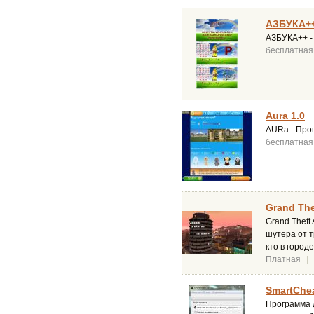
АЗБУКА++
АЗБУКА++ - 
бесплатная
Aura 1.0
AURa - Прог
бесплатная
Grand The
Grand Theft
шутера от т
кто в город
Платная
|
SmartChea
Программа д