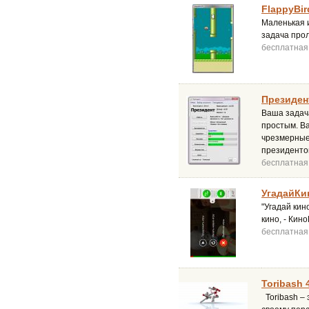
FlappyBir
Маленькая и
задача прол
бесплатная
Президент
Ваша задача
простым. Ва
чрезмерные 
президенто
бесплатная
УгадайКин
"Угадай кин
кино, - Кин
бесплатная
Toribash 
Toribash –