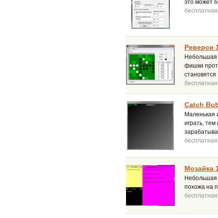
это может б
бесплатная
Реверси 1
Небольшая и
фишки прот
становятся 
бесплатная
Catch Bub
Маленькая и
играть, тем
зарабатывай
бесплатная
Мозайка 1
Небольшая и
похожа на п
бесплатная