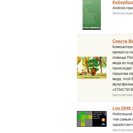
КиберКрот
Android-пр
бесплатная
Спасти Ви
Компьютерн
являются пе
помощи Пято
меда из под
происходит
горшочка пр
меда, чтоб 
мультфильм
«СПАСТИ В
бесплатная
Lim 2048 
Небольшая 
тем самым с
заработает
бесплатная