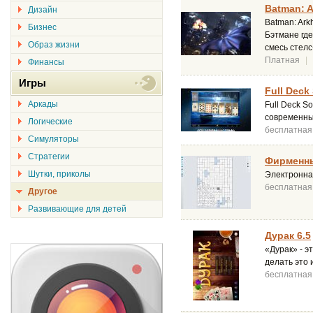
Batman: A
Дизайн
Batman: Ark
Бизнес
Бэтмане где
Образ жизни
смесь стелс
Платная
|
Финансы
Игры
Full Deck 
Аркады
Full Deck S
современных
Логические
бесплатная
Симуляторы
Стратегии
Фирменны
Шутки, приколы
Электронна
бесплатная
Другое
Развивающие для детей
Дурак 6.5
«Дурак» - э
делать это 
бесплатная