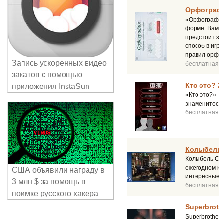
Орфогрaф
«Орфографи
форме. Вам 
предстоит 
способ в иг
правил орф
Запись ускоренных видео
бесплатная
закатов с помощью
Кто это? 
приложения InstaSun
«Кто это?» 
знаменитост
бесплатная
Колыбель
Колыбель С
ежегодном 
США объявили награду в
интересные
3 млн $ за помощь в
бесплатная
поимке русского хакера
Superbrot
Superbrothe