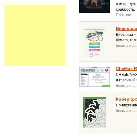
вам предсто
храбрость.
Платная
|
Виселица
Виселица – 
бумага, тол
бесплатная
CheMax R
CHEats MAXi
и красивый 
бесплатная
КиберКрот
Приложение
бесплатная