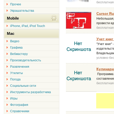
бесплатная
Прочее
Украшательства
Cursor Ru
Mobile
Небольшая, 
провести к
iPhone, iPad, iPod Touch
бесплатная
Mac
Учет книг
Видео
"Учет книг"
Графика
издательств
Владельцам
Вебмастеру
условно-бе
Производительность
Развлечения
Кулинарн
Утилиты
Программа 
составления
Погода
бесплатная
Социальные сети
Инструменты разработчика
Игры
Фотография
Справочники