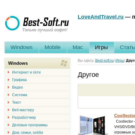
LoveAndTravel.ru
— п
Windows
Mobile
Mac
Игры
Стать
Вы здесь:
Best-soft.ru
/
Игры
/
Друг
Windows
Интернет и сети
Другое
Графика
Видео
Система
Текст
Веб-мастеру
Coollector
Разработчику
Coollector
Деловые программы
VHS/DVD/Blu
огромные з
Дом, семья, хобби