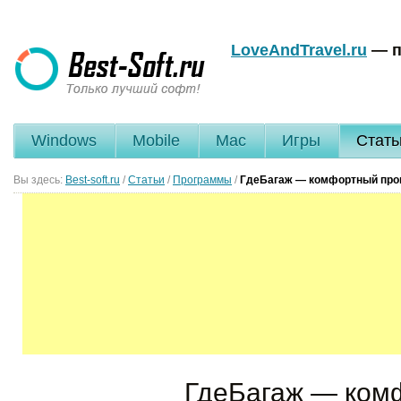
LoveAndTravel.ru
— п
Windows
Mobile
Mac
Игры
Стать
Вы здесь:
Best-soft.ru
/
Статьи
/
Программы
/
ГдеБагаж — комфортный про
ГдеБагаж — ком