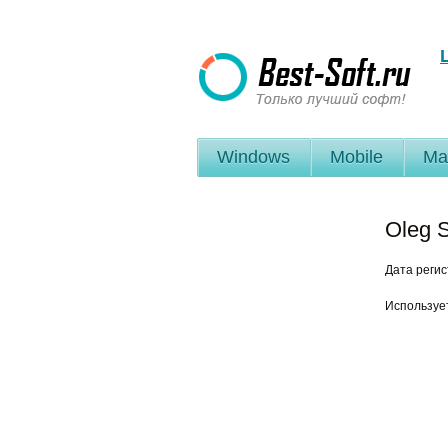
Windows
Mobile
Ma
Oleg S
Дата реги
Используе