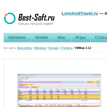
LoveAndTravel.ru
— п
Windows
Mobile
Mac
Игры
Стать
Вы здесь:
Best-soft.ru
/
Windows
/
Прочее
/
Утилиты
/
VMMap
3.12