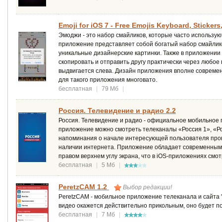
Emoji for iOS 7 - Free Emojis Keyboard, Stickers
Эмоджи - это набор смайликов, которые часто использу
приложение представляет собой богатый набор смайлико
уникальные дизайнерские картинки. Также в приложении 
скопировать и отправить другу практически через любое
выдвигается слева. Дизайн приложения вполне современ
для такого приложения многовато.
бесплатная
|
79 Мб
|
Россия. Телевидение и радио 2.2
Россия. Телевидение и радио - официальное мобильное
приложение можно смотреть телеканалы «Россия 1», «Рос
напоминания о начале интересующей пользователя про
наличии интернета. Приложение обладает современным д
правом верхнем углу экрана, что в iOS-приложениях смо
бесплатная
|
5 Мб
|
PeretzCAM 1.2
Выбор редакции!
PeretzCAM - мобильное приложение телеканала и сайта "
видео окажется действительно прикольным, оно будет по
бесплатная
|
7 Мб
|