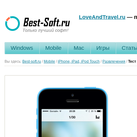
LoveAndTravel.ru
— п
Windows
Mobile
Mac
Игры
Стать
Вы здесь:
Best-soft.ru
/
Mobile
/
iPhone, iPad, iPod Touch
/
Развлечения
/
Тест