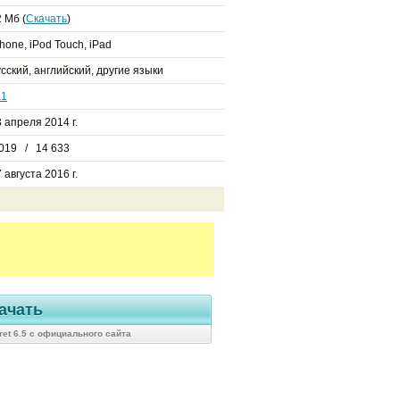
 Мб (
Скачать
)
hone, iPod Touch, iPad
сский, английский, другие языки
a1
 апреля 2014 г.
 019 / 14 633
 августа 2016 г.
ачать
ret 6.5 с официального сайта