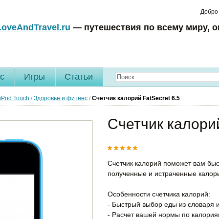
Добро
LoveAndTravel.ru
— путешествия по всему миру, о
c
Игры
Статьи
 iPod Touch
/
Здоровье и фитнес
/
Счетчик калорий FatSecret
6.5
Счетчик калорий
Счетчик калорий поможет вам быс
полученные и истраченные калор
Особенности счетчика калорий:
- Быстрый выбор еды из словаря 
- Расчет вашей нормы по калориям