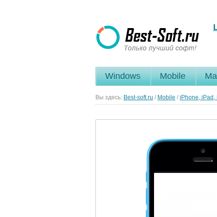
Windows
Mobile
Ma
Вы здесь:
Best-soft.ru
/
Mobile
/
iPhone, iPad,