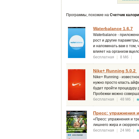
Программы, похожие на
Счетчик калори
Waterbalance 1.6.7
Waterbalance - приложени
рост и другие параметры
и напоминать вам о том,
влияет на организм вцел
бесплатная
|
8 Мб
|
Nike+ Running 5.0.2
Nike+ Running - известно
нужно просто класть айф
будет пройти процедуру р
Пробежки можно совершать
бесплатная
|
48 Мб
|
Пресс: упражнения и
«Пресс: упражнения и тр
лишнего жира и скоррект
бесплатная
|
24 Мб
|