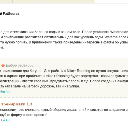
й FatSecret
:
е для отслеживания баланса воды в вашем теле. После установки Waterbalanc
, и приложение рассчитает оптимальный для вас уровень воды. Waterbalance
 что нужно попить. В приложении также приведены интересные факты об усваи
ом.
Выбор редакции!
е приложение для бегунов. Для работы с Nike+ Running не нужно покупать ни
он в карман при пробежке, и Nike+ Running будет определять ваши результа
егистрации - ввести свое имя, придумать пароль и т.д. После создания акка
 как в зале на беговой дорожке, так и на улице.
 тренировки 1.3
енировки» - это очень полезный сборник упражнений и советов по созданию и
ируйте форму своего пресса!