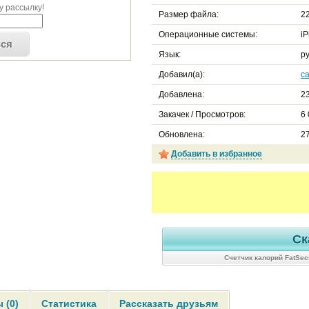
 рассылку!
Размер файла:
22
Операционные системы:
iP
ься
Язык:
ру
Добавил(а):
c
Добавлена:
23
Закачек / Просмотров:
6
Обновлена:
27
Добавить в избранное
Ск
Счетчик калорий FatSec
 (0)
Статистика
Рассказать друзьям