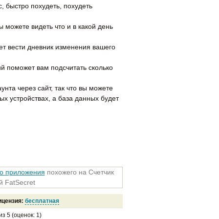
с, быстро похудеть, похудеть
ы можете видеть что и в какой день
ет вести дневник изменения вашего
ий поможет вам подсчитать сколько
унта через сайт, так что вы можете
ых устройствах, а база данных будет
го приложения
похожего на Счетчик
й FatSecret
ицензия:
бесплатная
из
5
(оценок:
1
)