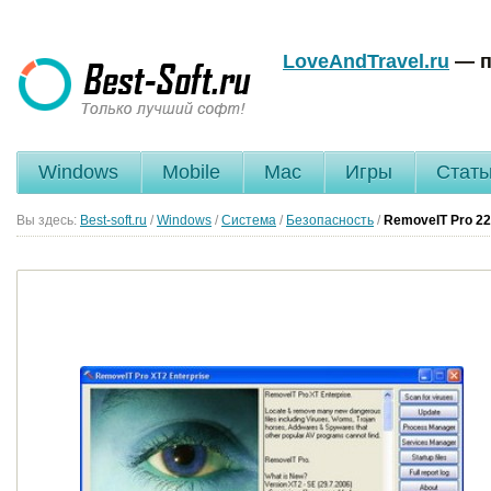
LoveAndTravel.ru
— п
Windows
Mobile
Mac
Игры
Стать
Вы здесь:
Best-soft.ru
/
Windows
/
Система
/
Безопасность
/
RemoveIT Pro
22