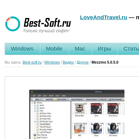
LoveAndTravel.ru
— п
Windows
Mobile
Mac
Игры
Стать
Вы здесь:
Best-soft.ru
/
Windows
/
Видео
/
Другое
/
Mezzmo
5.0.5.0