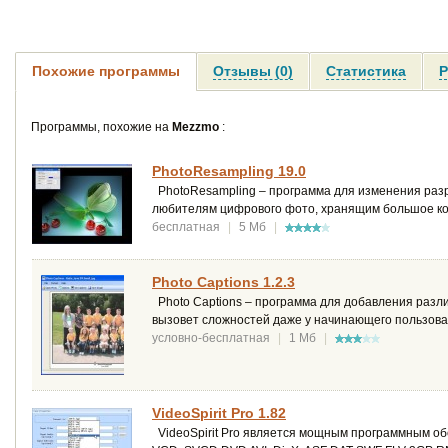
Похожие программы
Отзывы (0)
Статистика
Р
Программы, похожие на
Mezzmo
:
PhotoResampling 19.0
PhotoResampling – программа для изменения раз
любителям цифрового фото, хранящим большое ко
бесплатная
|
5 Мб
|
Photo Captions 1.2.3
Photo Captions – программа для добавления разл
вызовет сложностей даже у начинающего пользова
условно-бесплатная
|
1 Мб
|
VideoSpirit Pro 1.82
VideoSpirit Pro является мощным программным об