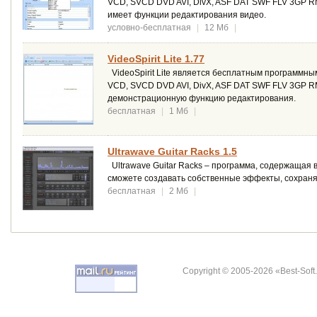
VCD, SVCD DVD AVI, DivX, ASF DAT SWF FLV 3GP R
имеет функции редактирования видео.
условно-бесплатная
|
12 Мб
|
VideoSpirit Lite 1.77
VideoSpirit Lite является бесплатным программн
VCD, SVCD DVD AVI, DivX, ASF DAT SWF FLV 3GP R
демонстрационную функцию редактирования.
бесплатная
|
1 Мб
|
Ultrawave Guitar Racks 1.5
Ultrawave Guitar Racks – программа, содержащая в
сможете создавать собственные эффекты, сохраня
бесплатная
|
2 Мб
|
Copyright © 2005-2026 «Best-Soft.