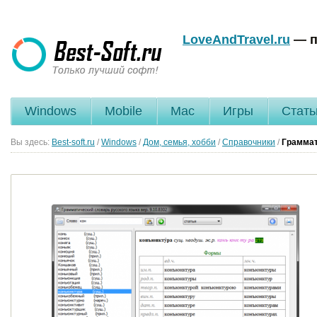
LoveAndTravel.ru
— п
Windows
Mobile
Mac
Игры
Стать
Вы здесь:
Best-soft.ru
/
Windows
/
Дом, семья, хобби
/
Справочники
/
Граммат