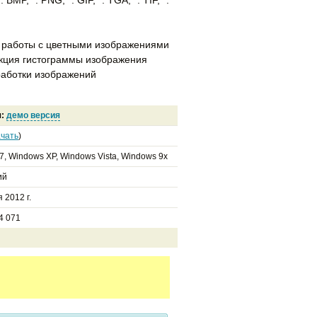
 работы с цветными изображениями
екция гистограммы изображения
работки изображений
я
я:
демо версия
чать
)
7, Windows XP, Windows Vista, Windows 9x
ий
 2012 г.
4 071