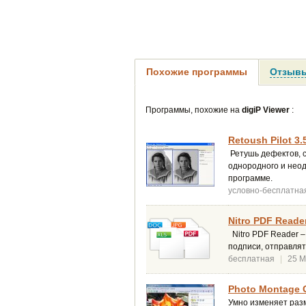
Похожие программы
Отзывы
Программы, похожие на
digiP Viewer
:
Retoush Pilot 3.
Ретушь дефектов, 
однородного и неод
программе.
условно-бесплатна
Nitro PDF Reader
Nitro PDF Reader –
подписи, отправлят
бесплатная
|
25 
Photo Montage G
Умно изменяет раз