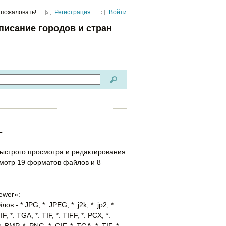
 пожаловать!
Регистрация
Войти
писание городов и стран
1
быстрого просмотра и редактирования
мотр 19 форматов файлов и 8
ewer»:
 * JPG, *. JPEG, *. j2k, *. jp2, *.
F, *. TGA, *. TIF, *. TIFF, *. PCX, *.
 BMP, *. PNG, *. GIF, *. TGA, *. TIF, *.