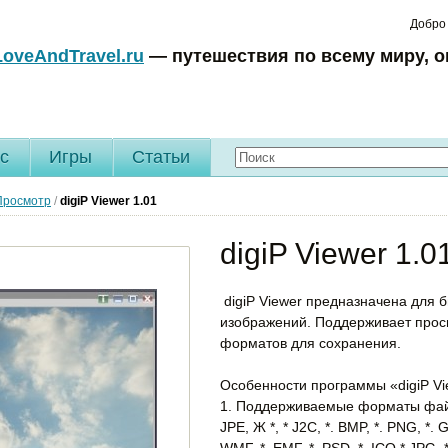
Добро
LoveAndTravel.ru
— путешествия по всему миру, о
c
Игры
Статьи
Просмотр
/
digiP Viewer
1.01
digiP Viewer 1.0
digiP Viewer предназначена для 
изображений. Поддерживает прос
форматов для сохранения.
Особенности программы «digiP Vi
1. Поддерживаемые форматы файлов -
JPE, Ж *, * J2C, *. BMP, *. PNG, *. GI
WMF, *. EMF, *. PSD, *. ICO * JPG, *.