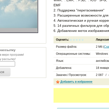
EMF
2. Поддержка "перетаскивания"
3. Расширенные возможности для
4. Автоматическая и ручная корр
5. 14 различных фильтров для об
6. Добавление меток изображени
Оценить:
Лицензи
Размер файла:
2 Мб (
Ска
рассылку
Операционные системы:
Windows 
в мире программ!
 рассылку!
Язык:
английск
Добавлена:
18 января
ься
Закачек / Просмотров:
2 087 / 
Добавить в избранное