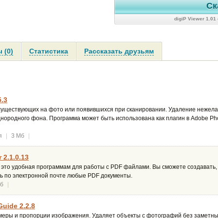
Ск
digiP Viewer 1.0
 (0)
Статистика
Рассказать друзьям
5.3
существующих на фото или появившихся при сканировании. Удаление нежела
нородного фона. Программа может быть использована как плагин в Adobe Ph
я
|
3 Мб
|
 2.1.0.13
 это удобная программам для работы с PDF файлами. Вы сможете создавать,
ь по электронной почте любые PDF документы.
Мб
|
uide 2.2.8
меры и пропорции изображения. Удаляет объекты с фотографий без заметны