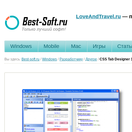
LoveAndTravel.ru
— п
Windows
Mobile
Mac
Игры
Стать
Вы здесь:
Best-soft.ru
/
Windows
/
Разработчику
/
Другое
/
CSS Tab Designer