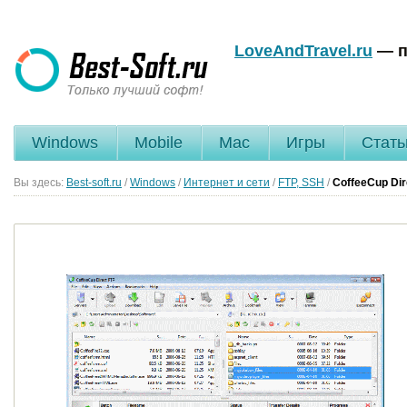
LoveAndTravel.ru
— п
Windows
Mobile
Mac
Игры
Стать
Вы здесь:
Best-soft.ru
/
Windows
/
Интернет и сети
/
FTP, SSH
/
CoffeeCup Di