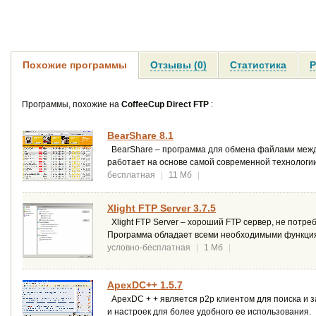
Похожие программы
Отзывы (0)
Статистика
Р
Программы, похожие на
CoffeeCup Direct FTP
:
BearShare 8.1
BearShare – программа для обмена файлами межд
работает на основе самой современной технологии 
бесплатная
|
11 Мб
|
Xlight FTP Server 3.7.5
Xlight FTP Server – хороший FTP сервер, не потре
Программа обладает всеми необходимыми функция
условно-бесплатная
|
1 Мб
|
ApexDC++ 1.5.7
ApexDC + + является p2p клиентом для поиска и 
и настроек для более удобного ее использования.