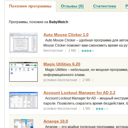
Похожие программы
Отзывы (0)
Статистика
Р
Программы, похожие на
BabyWatch
:
Auto Mouse Clicker 1.0
Auto Mouse Clicker – удобная программа для авто
Mouse Clicker поможет вам сэкономить время на р
бесплатная
|
1 Мб
|
Magic Utilities 6.20
Magic Utilities – небольшая, но мощная программ
информационного хлама.
условно-бесплатная
|
2 Мб
|
Account Lockout Manager for AD 2.2
Account Lockout Manager for AD – мощный инструме
пароли. Позволить сократить время бездействия, 
условно-бесплатная
|
1 Мб
|
Arrange 10.0
Arrange – это крайне полезная программа, которая