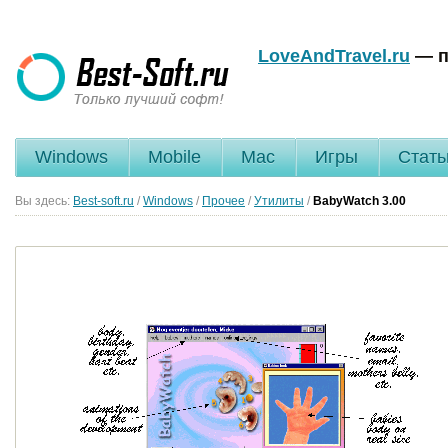
LoveAndTravel.ru
— п
Windows
Mobile
Mac
Игры
Стать
Вы здесь:
Best-soft.ru
/
Windows
/
Прочее
/
Утилиты
/
BabyWatch
3.00