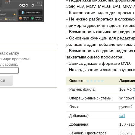
3GP, FLV, MOV, MPEG, DAT, MKV, 
- Кодирование видео для просмот
- Не нужно разбираться в сложны
примерно двести пятьдесят готовы
- Возможность скачивания видео с
- Основные функции для редактир
роликов в один, добавление текст
- Возможность создания видео из
рассылку
захватывающего просмотра.
в мире программ!
- Запись дисков в формате DVD.
 рассылку!
- Накладывание и замена звуковы
ься
Оценить:
Лицензи
Размер файла:
108 Мб (
Операционные системы:
Windows 
Язык:
русский
Добавил(а):
ca1
Добавлена:
15 января
Закачек / Просмотров:
3 339 / 