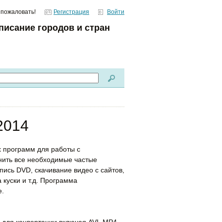
 пожаловать!
Регистрация
Войти
писание городов и стран
2014
х программ для работы с
нить все необходимые частые
апись DVD, скачивание видео с сайтов,
 куски и т.д. Программа
е.
для конвертации включая AVI, MP4,