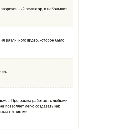
 навороченный редактор, а небольшая
.
ия различного видео, которое было
ния.
льмов. Программа работает с любыми
r позволяет легко создавать как
ными техниками.