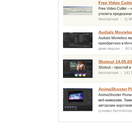
Free Video Cutte
Free Video Cutter 
утилита предназнач
бесплатная
|
11 М
Audials Moviebo
Audials Moviebox 
приобретено в Инте
демо версия
|
80 
Shotcut 14.05.03
Shotcut – простой 
бесплатная
|
141
AnimaShooter Pi
AnimaShooter Pion
веб-камерами. Такж
авторские коротко
условно-бесплатна