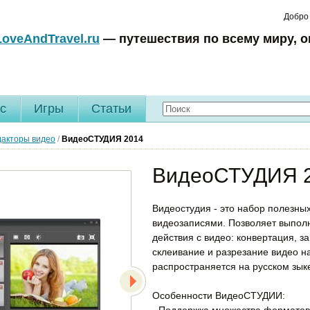
Добро
LoveAndTravel.ru
— путешествия по всему миру, о
c
Игры
Статьи
дакторы видео
/
ВидеоСТУДИЯ
2014
ВидеоСТУДИЯ 
Видеостудия - это набор полезны
видеозаписями. Позволяет выпол
действия с видео: конвертация, з
склеивание и разрезание видео на
распространяется на русском зык
Особенности ВидеоСТУДИИ:
- Поддержка множества форматов 