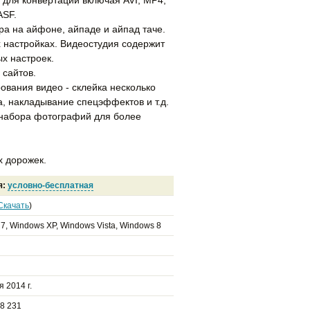
ASF.
ра на айфоне, айпаде и айпад таче.
х настройках. Видеостудия содержит
х настроек.
 сайтов.
ования видео - склейка несколько
а, накладывание спецэффектов и т.д.
 набора фотографий для более
х дорожек.
я:
условно-бесплатная
Скачать
)
7, Windows XP, Windows Vista, Windows 8
 2014 г.
8 231