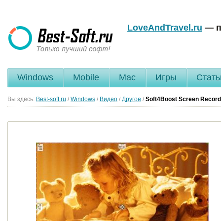
LoveAndTravel.ru
— п
Windows
Mobile
Mac
Игры
Стать
Вы здесь:
Best-soft.ru
/
Windows
/
Видео
/
Другое
/
Soft4Boost Screen Record