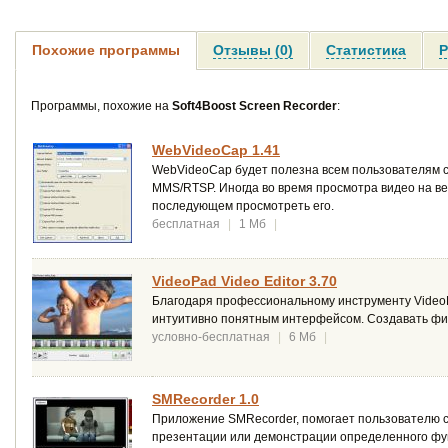
Похожие программы
Отзывы (0)
Статистика
Р
Программы, похожие на
Soft4Boost Screen Recorder
:
WebVideoCap 1.41
WebVideoCap будет полезна всем пользователям се
MMS/RTSP. Иногда во время просмотра видео на ве
последующем просмотреть его.
бесплатная
|
1 Мб
|
VideoPad Video Editor 3.70
Благодаря профессиональному инструменту VideoPa
интуитивно понятным интерфейсом. Создавать фи
условно-бесплатная
|
6 Мб
|
SMRecorder 1.0
Приложение SMRecorder, помогает пользователю с
презентации или демонстрации определенного фу